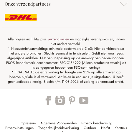
Onze verzendpartners
Alle prijzen incl. btw plus
verzendkosten
en mogelijke leveringskosten, indien
niet anders vermeld.
¹ Nieuwsbrief-aanmelding: minimale bestelwaarde € 60; Niet combineerbaar
met andere promoties. Slechts eenmaal in te wisselen. Geldt niet voor reeds
afgeprijsde artikelen. Niet van toepassing op de aankoop van cadeaubonnen.
FSC®-handelsmerklicentienummer: FSC-C136992 (Alleen producten waarbij dit
is aangegeven hebben een FSC-certificering)
* FINAL SALE: de extra korting ter hoogte van 25% op alle artikelen op
loberon.nl/Sale is al verrekend. Artikelen in een set zijn uitgesloten. U heeft
geen actiecode nodig. Slechts t/m 11-08-2026 of zolang de voorraad strekt.
Impressum
Algemene Voorwaarden
Privacy bescherming
Privacy-instellingen
Toegankelijkheidsverklaring
Outdoor
Herfst
Kerstmis