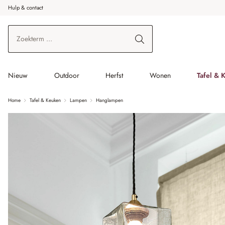
Hulp & contact
r de hoofdinhoud
Ga naar zoeken
Ga naar de hoofdnavigatie
Nieuw
Outdoor
Herfst
Wonen
Tafel & 
Home
Tafel & Keuken
Lampen
Hanglampen