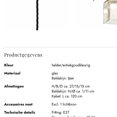
Productgegevens
Kleur
helder/antiekgoudkleurig
Materiaal
glas
Baldakijn:
IJzer
Afmetingen
H/B/D ca. 27/15/15 cm
Baldakijn:
H/Ø ca. 1/11 cm
Kabel:
L ca. 120 cm
Accessoires noot
Excl. 1 lichtbron
Technische details
Fitting:
E27