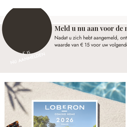
Meld u nu aan voor de 
Nadat u zich hebt aangemeld, ont
waarde van € 15 voor uw volgende
€ 15
NU AANMELDEN