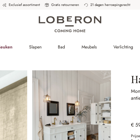
Exclusief assortiment
Gratis retourneren
21 dagen herroepingsrecht
Keuken
Slapen
Bad
Meubels
Verlichting
H
Mon
anti
€ 5
Prijz