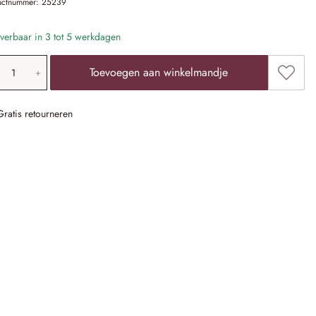
uctnummer:
25239
verbaar in 3 tot 5 werkdagen
oducthoeveelheid: voer de gewenste waarde 
Toevoe
Toevoegen aan winkelmandje
Gratis retourneren