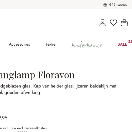
€ 15¹ cadeau
U heeft 
Wi
kinderkamer
-2
(2
Accessoires
Textiel
SALE
anglamp Floravon
dgeblazen glas.
Kap van helder glas.
IJzeren baldakijn met
ek gouden afwerking.
9,95
en incl. btw excl. verzendkosten