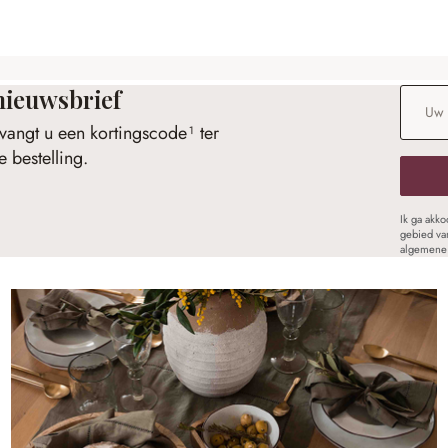
nieuwsbrief
E-maila
vangt u een kortingscode¹ ter
 bestelling.
Ik ga akk
gebied va
algemene 