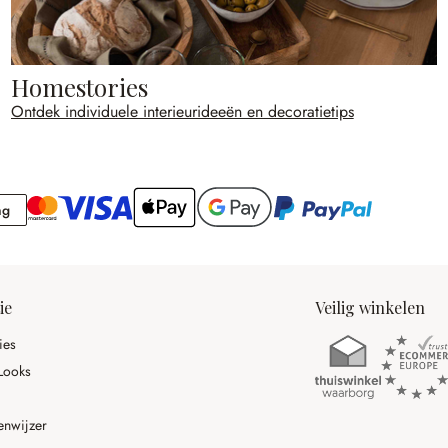
Homestories
Ontdek individuele interieurideeën en decoratietips
Rekening
ng
ie
Veilig winkelen
ies
Looks
enwijzer