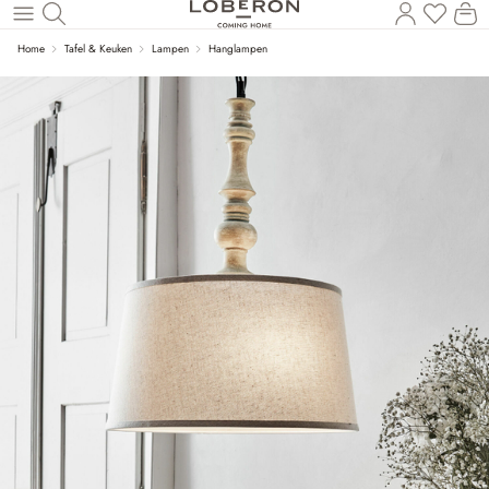
U heef
Wi
Naar de hoofdinhoud
Home
Tafel & Keuken
Lampen
Hanglampen