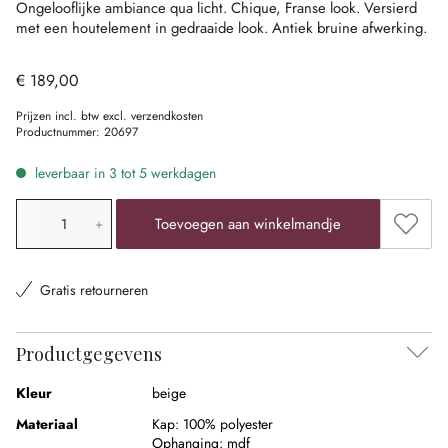
Ongelooflijke ambiance qua licht.
Chique, Franse look.
Versierd
met een houtelement in gedraaide look.
Antiek bruine afwerking.
€ 189,00
Prijzen incl. btw excl. verzendkosten
Productnummer:
20697
leverbaar in 3 tot 5 werkdagen
Producthoeveelheid: voer de gewenste waarde in of gebr
Toevoe
Toevoegen aan winkelmandje
Gratis retourneren
Productgegevens
Kleur
beige
Materiaal
Kap:
100% polyester
Ophanging:
mdf