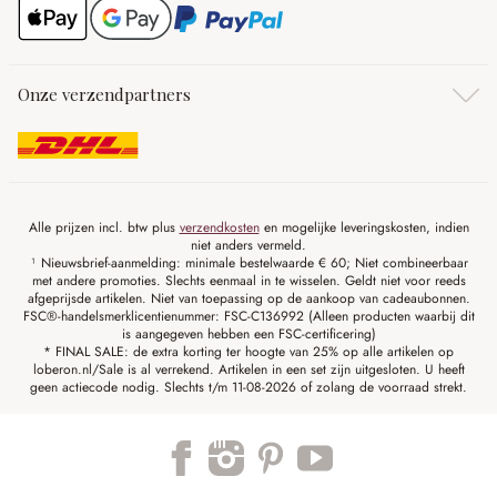
Onze verzendpartners
Alle prijzen incl. btw plus
verzendkosten
en mogelijke leveringskosten, indien
niet anders vermeld.
¹ Nieuwsbrief-aanmelding: minimale bestelwaarde € 60; Niet combineerbaar
met andere promoties. Slechts eenmaal in te wisselen. Geldt niet voor reeds
afgeprijsde artikelen. Niet van toepassing op de aankoop van cadeaubonnen.
FSC®-handelsmerklicentienummer: FSC-C136992 (Alleen producten waarbij dit
is aangegeven hebben een FSC-certificering)
* FINAL SALE: de extra korting ter hoogte van 25% op alle artikelen op
loberon.nl/Sale is al verrekend. Artikelen in een set zijn uitgesloten. U heeft
geen actiecode nodig. Slechts t/m 11-08-2026 of zolang de voorraad strekt.