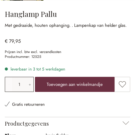
Hanglamp Pallu
Met gedraaide, houten ophanging.
.
Lampenkap van helder glas.
€ 79,95
Prijzen incl. btw excl. verzendkosten
Productnummer:
12525
leverbaar in 3 tot 5 werkdagen
Producthoeveelheid: voer de gewenste waarde in of gebr
Toevoe
Toevoegen aan winkelmandje
Gratis retourneren
Productgegevens