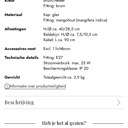
Kleur
bruin/helder
Fitting:
bruin
Materiaal
Kap:
glas
Fitting:
mangohout (mangifera indica)
Afmetingen
H/Ø ca. 40/28,5 cm
Baldakijn:
H/Ø ca. 7,5/10,5 cm
Kabel:
L ca. 90 cm
Accessoires noot
Excl. 1 lichtbron
Technische details
Fitting:
E27
Stroomverbruik:
max. 25 W
Beschermingsklasse:
IP 20
Gewicht
Totaalgewicht ca. 2,9 kg
Informatie over productveiligheid
Beschrijving
Heb je het al gezien?