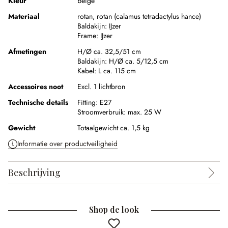
Kleur
beige
Materiaal
rotan
,
rotan (calamus tetradactylus hance)
Baldakijn:
IJzer
Frame:
IJzer
Afmetingen
H/Ø ca. 32,5/51 cm
Baldakijn:
H/Ø ca. 5/12,5 cm
Kabel:
L ca. 115 cm
Accessoires noot
Excl. 1 lichtbron
Technische details
Fitting:
E27
Stroomverbruik:
max. 25 W
Gewicht
Totaalgewicht ca. 1,5 kg
Informatie over productveiligheid
Beschrijving
Shop de look