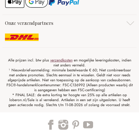
Onze verzendpartners
Alle prijzen incl. btw plus
verzendkosten
en mogelijke leveringskosten, indien
niet anders vermeld.
¹ Nieuwsbrief-aanmelding: minimale bestelwaarde € 60; Niet combineerbaar
met andere promoties. Slechts eenmaal in te wisselen. Geldt niet voor reeds
afgeprijsde artikelen. Niet van toepassing op de aankoop van cadeaubonnen.
FSC®-handelsmerklicentienummer: FSC-C136992 (Alleen producten waarbij dit
is aangegeven hebben een FSC-certificering)
* FINAL SALE: de extra korting ter hoogte van 25% op alle artikelen op
loberon.nl/Sale is al verrekend. Artikelen in een set zijn uitgesloten. U heeft
geen actiecode nodig. Slechts t/m 11-08-2026 of zolang de voorraad strekt.