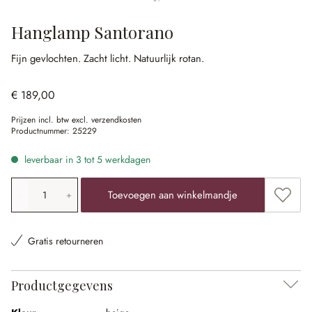
Hanglamp Santorano
Fijn gevlochten.
Zacht licht.
Natuurlijk rotan.
€ 189,00
Prijzen incl. btw excl. verzendkosten
Productnummer:
25229
leverbaar in 3 tot 5 werkdagen
Producthoeveelheid: voer de gewenste waarde in of gebr
Toevoe
Toevoegen aan winkelmandje
Gratis retourneren
Productgegevens