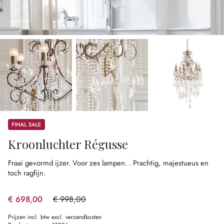
Sale
Kroonluchter Régusse
Fraai gevormd ijzer.
Voor zes lampen.
.
Prachtig, majestueus en
toch ragfijn.
€ 698,00
€ 998,00
(30.06% gespart)
Prijzen incl. btw excl. verzendkosten