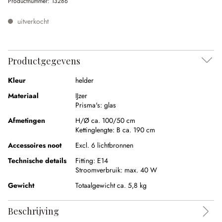
Productnummer:
13286
uitverkocht
Productgegevens
Kleur
helder
Materiaal
IJzer
Prisma's:
glas
Afmetingen
H/Ø ca. 100/50 cm
Kettinglengte:
B ca. 190 cm
Accessoires noot
Excl. 6 lichtbronnen
Technische details
Fitting:
E14
Stroomverbruik:
max. 40 W
Gewicht
Totaalgewicht ca. 5,8 kg
Beschrijving