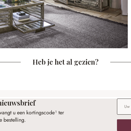
Heb je het al gezien?
nieuwsbrief
E-maila
vangt u een kortingscode¹ ter
 bestelling.