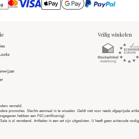
Rekening
ng
ie
Veilig winkelen
ies
Looks
enwijzer
er
anders vermeld.
ere promoties. Slechts eenmaal in te wisselen. Geldt niet voor reeds afgeprijsde art
angegeven hebben een FSC-certificering)
ale is al verrekend. Artikelen in een set zijn uitgesloten. U heeft geen actiecode nodi