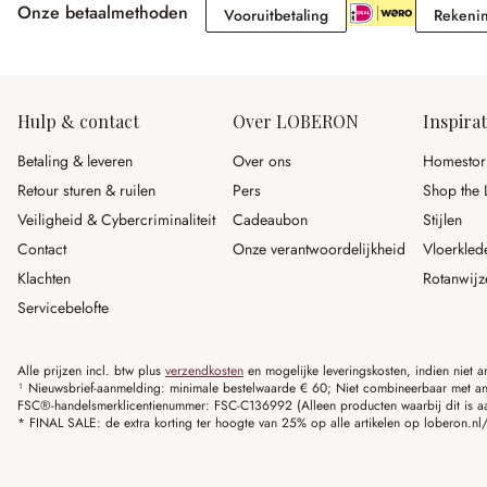
Onze betaalmethoden
Vooruitbetaling
Vooruitbetaling
Rekeni
Hulp & contact
Over LOBERON
Inspirat
Betaling & leveren
Over ons
Homestor
Retour sturen & ruilen
Pers
Shop the 
Veiligheid & Cybercriminaliteit
Cadeaubon
Stijlen
Contact
Onze verantwoordelijkheid
Vloerkled
Klachten
Rotanwijz
Servicebelofte
Alle prijzen incl. btw plus
verzendkosten
en mogelijke leveringskosten, indien niet 
¹ Nieuwsbrief-aanmelding: minimale bestelwaarde € 60; Niet combineerbaar met and
FSC®-handelsmerklicentienummer: FSC-C136992 (Alleen producten waarbij dit is a
* FINAL SALE: de extra korting ter hoogte van 25% op alle artikelen op loberon.nl/S