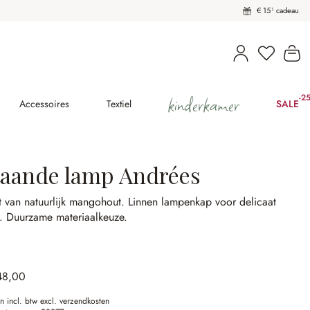
€ 15¹ cadeau
U heeft 
Wi
kinderkamer
-2
(25
Accessoires
Textiel
SALE
taande lamp Andrées
 van natuurlijk mangohout.
Linnen lampenkap voor delicaat
t.
Duurzame materiaalkeuze.
48,00
en incl. btw excl. verzendkosten