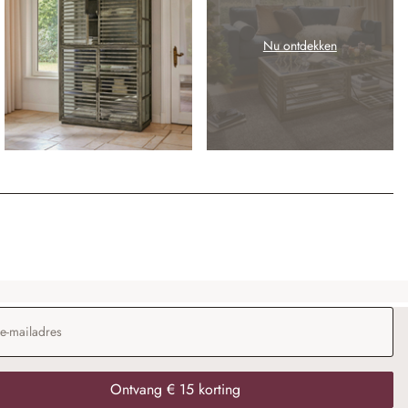
Nu ontdekken
dres
*
Ontvang € 15 korting