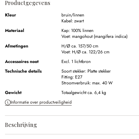
Productgegevens
Kleur
bruin/linnen
Kabel:
zwart
Materiaal
Kap:
100% linnen
Voet:
mangohout (mangifera indica)
Afmetingen
H/Ø ca. 157/50 cm
Voet:
H/Ø ca. 122/26 cm
Accessoires noot
Excl. 1 lichtbron
Technische details
Soort stekker:
Platte stekker
Fitting:
E27
Stroomverbruik:
max. 40 W
Gewicht
Totaalgewicht ca. 6,4 kg
Informatie over productveiligheid
Beschrijving