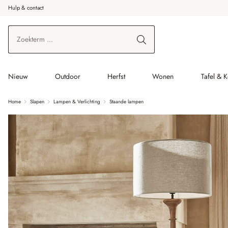
Hulp & contact
r de hoofdinhoud
Ga naar zoeken
Ga naar de hoofdnavigatie
Nieuw
Outdoor
Herfst
Wonen
Tafel & 
Home
Slapen
Lampen & Verlichting
Staande lampen