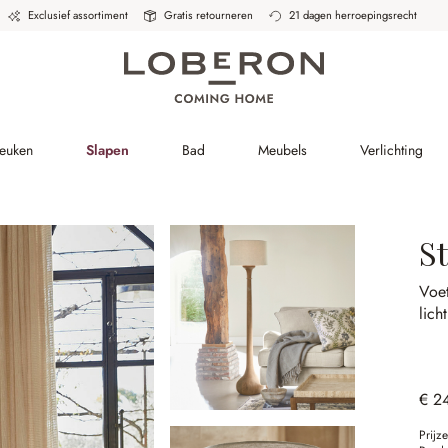
Exclusief assortiment
Gratis retourneren
21 dagen herroepingsrecht
Keuken
Slapen
Bad
Meubels
Verlichting
S
Voet
lich
€ 2
Prijz