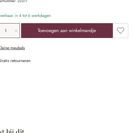
uctnummer:
23377
verbaar in 4 tot 6 werkdagen
oducthoeveelheid: voer de gewenste waarde 
Toevoe
Toevoegen aan winkelmandje
Kleine meubels
Gratis retourneren
t bij dit