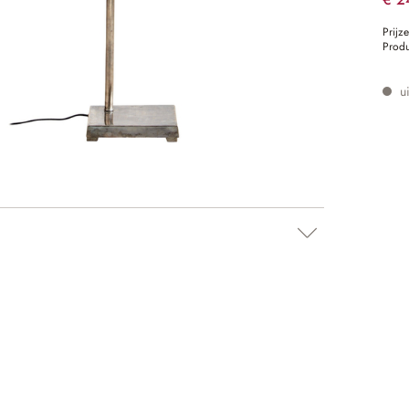
Prijz
Prod
ui