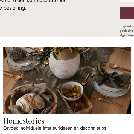
vangt u een kortingscode¹ ter
 bestelling.
Ik ga akk
gebied va
algemene 
Homestories
Ontdek individuele interieurideeën en decoratietips