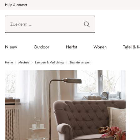
Hulp & contact
r de hoofdinhoud
Ga naar zoeken
Ga naar de hoofdnavigatie
Nieuw
Outdoor
Herfst
Wonen
Tafel & 
Home
Meubels
Lampen & Verlichting
Staande lampen