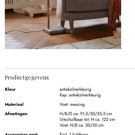
Productgegevens
Kleur
antiekzilverkleurig
Kap:
antiekzilverkleurig
Materiaal
Voet:
messing
Afmetingen
H/B/D ca. 91,5/30/25,5 cm
Uitschuifbaar tot:
H ca. 122 cm
Voet:
H/B ca. 30/30 cm
Accessoires noot
Excl. 1 lichtbron