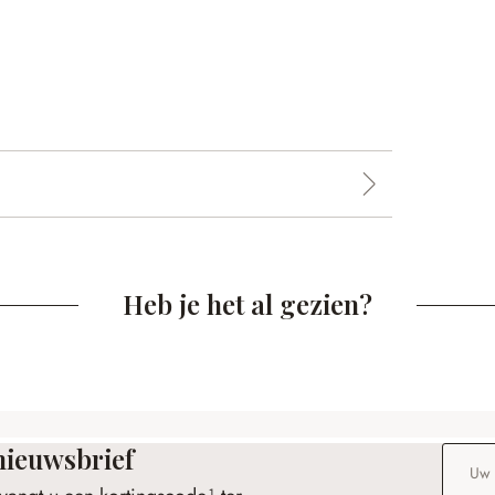
Heb je het al gezien?
nieuwsbrief
E-maila