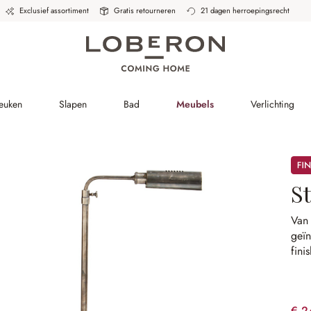
Exclusief assortiment
Gratis retourneren
21 dagen herroepingsrecht
Keuken
Slapen
Bad
Meubels
Verlichting
Sale
S
Van 
geïn
finis
€ 2