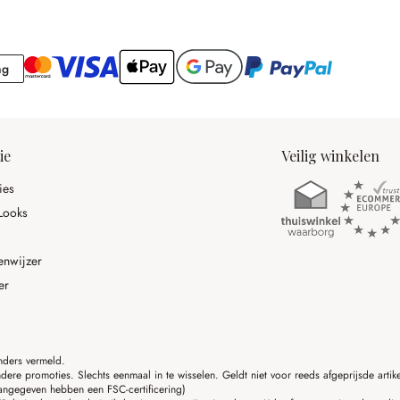
Rekening
ng
ie
Veilig winkelen
ies
Looks
enwijzer
er
anders vermeld.
ere promoties. Slechts eenmaal in te wisselen. Geldt niet voor reeds afgeprijsde art
angegeven hebben een FSC-certificering)