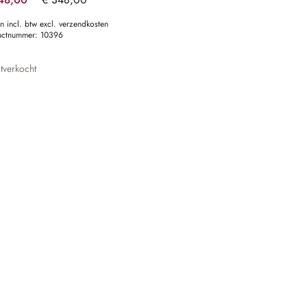
(28.74% gespart)
en incl. btw excl. verzendkosten
uctnummer:
10396
tverkocht