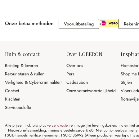
Onze betaalmethoden
Vooruitbetaling
Vooruitbetaling
Rekeni
Hulp & contact
Over LOBERON
Inspirat
Betaling & leveren
Over ons
Homestor
Retour sturen & ruilen
Pers
Shop the 
Veiligheid & Cybercriminaliteit
Cadeaubon
Stijlen
Contact
Onze verantwoordelijkheid
Vloerkled
Klachten
Rotanwijz
Servicebelofte
Alle prijzen incl. btw plus
verzendkosten
en mogelijke leveringskosten, indien niet 
¹ Nieuwsbrief-aanmelding: minimale bestelwaarde € 60; Niet combineerbaar met and
FSC®-handelsmerklicentienummer: FSC-C136992 (Alleen producten waarbij dit is a