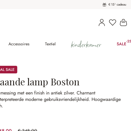
€ 15¹ cadeau
U heeft 
Wi
kinderkamer
-2
(2
Accessoires
Textiel
SALE
taande lamp Boston
messing met een finish in antiek zilver.
Charmant
terpreteerde moderne gebruiksvriendelijkheid.
Hoogwaardige
h.
48,00
€ 348,00