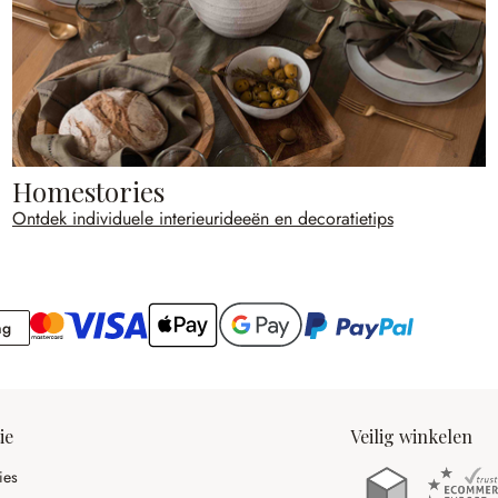
Homestories
Ontdek individuele interieurideeën en decoratietips
Rekening
ng
ie
Veilig winkelen
ies