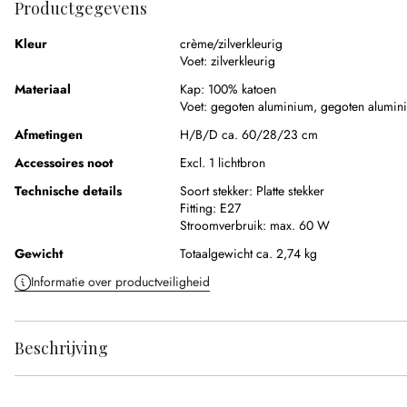
Productgegevens
Kleur
crème/zilverkleurig
Voet:
zilverkleurig
Materiaal
Kap:
100% katoen
Voet:
gegoten aluminium
,
gegoten alumin
Afmetingen
H/B/D ca. 60/28/23 cm
Accessoires noot
Excl. 1 lichtbron
Technische details
Soort stekker:
Platte stekker
Fitting:
E27
Stroomverbruik:
max. 60 W
Gewicht
Totaalgewicht ca. 2,74 kg
Informatie over productveiligheid
Beschrijving