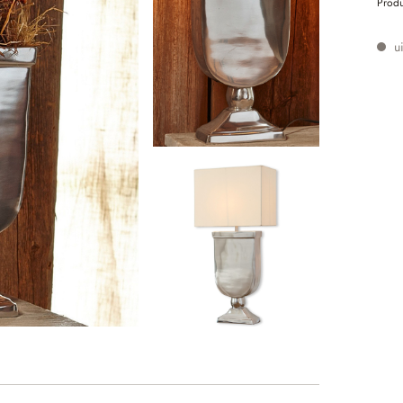
Prod
ui