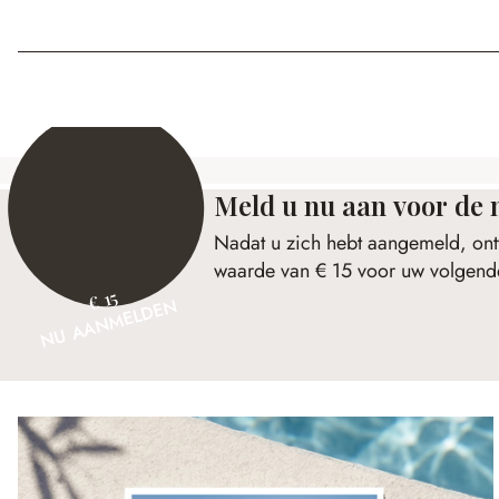
Meld u nu aan voor de 
Nadat u zich hebt aangemeld, ont
waarde van € 15 voor uw volgende
€ 15
NU AANMELDEN