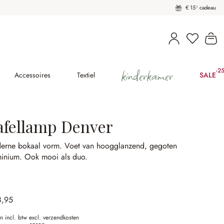
€ 15¹ cadeau
U heeft 
Wi
kinderkamer
-2
(2
Accessoires
Textiel
SALE
afellamp Denver
erne bokaal vorm.
Voet van hoogglanzend, gegoten
minium.
Ook mooi als duo.
8,95
en incl. btw excl. verzendkosten