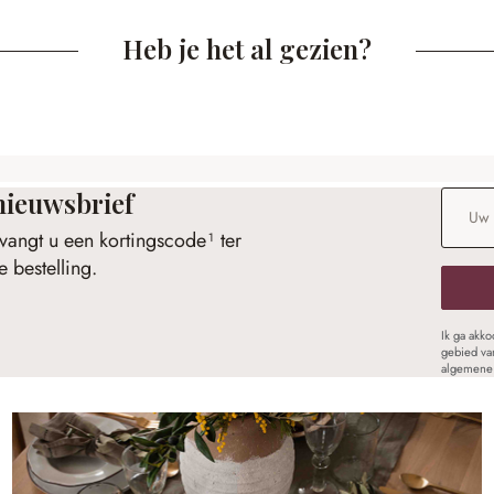
Heb je het al gezien?
nieuwsbrief
E-maila
vangt u een kortingscode¹ ter
 bestelling.
Ik ga akk
gebied va
algemene 