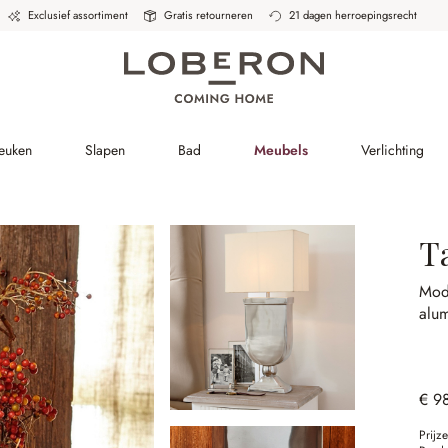
Exclusief assortiment
Gratis retourneren
21 dagen herroepingsrecht
Keuken
Slapen
Bad
Meubels
Verlichting
T
Mod
alu
€ 9
Prijz