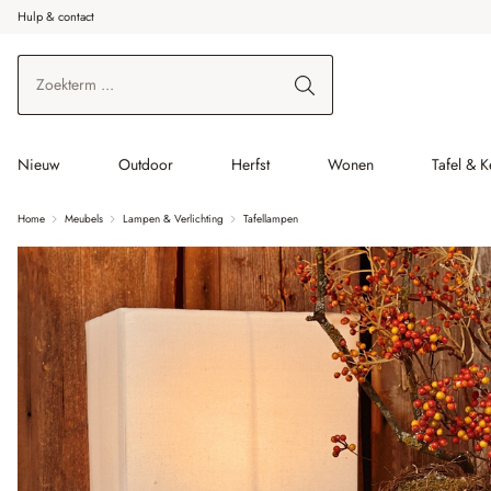
Hulp & contact
r de hoofdinhoud
Ga naar zoeken
Ga naar de hoofdnavigatie
Nieuw
Outdoor
Herfst
Wonen
Tafel & 
Home
Meubels
Lampen & Verlichting
Tafellampen