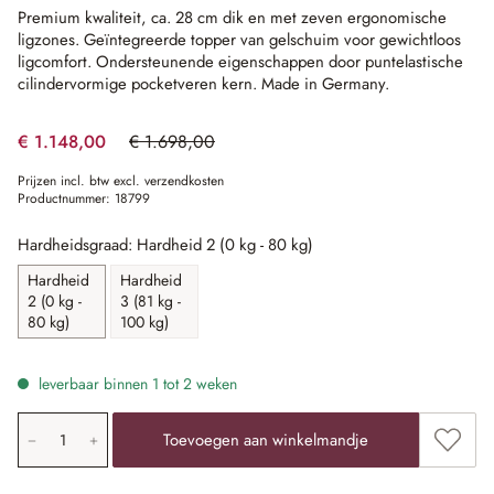
Premium kwaliteit, ca. 28 cm dik en met zeven ergonomische
ligzones.
Geïntegreerde topper van gelschuim voor gewichtloos
ligcomfort.
Ondersteunende eigenschappen door puntelastische
cilindervormige pocketveren kern.
Made in Germany.
€ 1.148,00
€ 1.698,00
(32.39% gespart)
Prijzen incl. btw excl. verzendkosten
Productnummer:
18799
Hardheidsgraad: Hardheid 2 (0 kg - 80 kg)
Hardheid
Hardheid
2 (0 kg -
3 (81 kg -
80 kg)
100 kg)
leverbaar binnen 1 tot 2 weken
Producthoeveelheid: voer de gewenste waarde in of gebr
Toevoe
Toevoegen aan winkelmandje