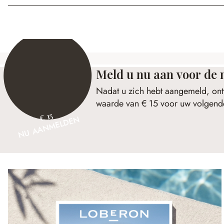
Meld u nu aan voor de 
Nadat u zich hebt aangemeld, ont
waarde van € 15 voor uw volgende
€ 15
NU AANMELDEN