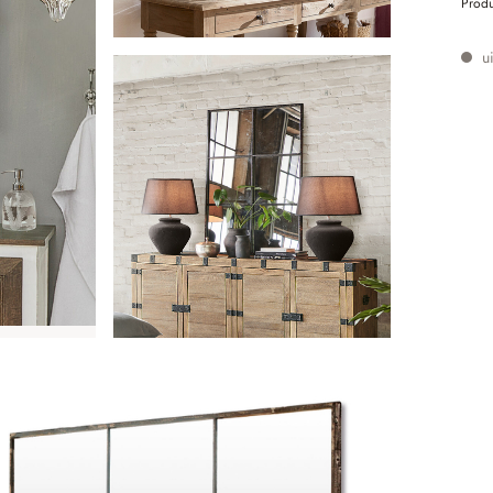
Prod
ui