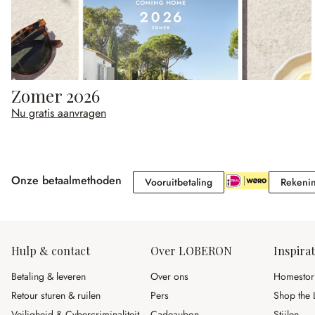
Zomer 2026
Nu gratis aanvragen
Onze betaalmethoden
Vooruitbetaling
Vooruitbetaling
Rekeni
Hulp & contact
Over LOBERON
Inspirat
Betaling & leveren
Over ons
Homestor
Retour sturen & ruilen
Pers
Shop the 
Veiligheid & Cybercriminaliteit
Cadeaubon
Stijlen