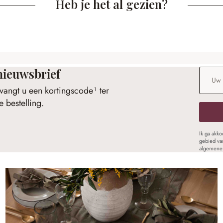
Heb je het al gezien?
nieuwsbrief
E-maila
vangt u een kortingscode¹ ter
 bestelling.
Ik ga akk
gebied va
algemene 