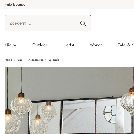
Hulp & contact
r de hoofdinhoud
Ga naar zoeken
Ga naar de hoofdnavigatie
Nieuw
Outdoor
Herfst
Wonen
Tafel & 
Home
Bad
Accessoires
Spiegels