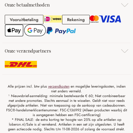
Onze betaalmethoden
Vooruitbetaling
Rekening
Vooruitbetaling
Rekening
Onze verzendpartners
Alle prijzen incl. btw plus
verzendkosten
en mogelijke leveringskosten, indien
niet anders vermeld.
¹ Nieuwsbrief-aanmelding: minimale bestelwaarde € 60; Niet combineerbaar
met andere promoties. Slechts eenmaal in te wisselen. Geldt niet voor reeds
afgeprijsde artikelen. Niet van toepassing op de aankoop van cadeaubonnen.
FSC®-handelsmerklicentienummer: FSC-C136992 (Alleen producten waarbij dit
is aangegeven hebben een FSC-certificering)
* FINAL SALE: de extra korting ter hoogte van 25% op alle artikelen op
loberon.nl/Sale is al verrekend. Artikelen in een set zijn uitgesloten. U heeft
geen actiecode nodig. Slechts t/m 11-08-2026 of zolang de voorraad strekt.