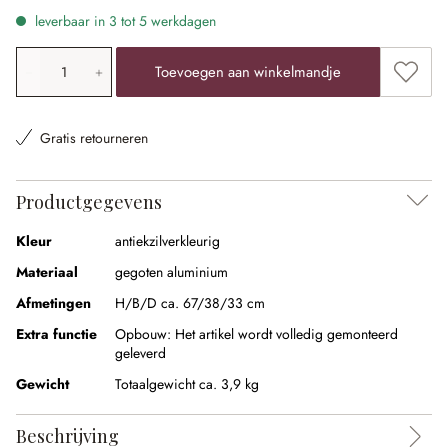
leverbaar in 3 tot 5 werkdagen
Producthoeveelheid: voer de gewenste waarde in of gebr
Toevoe
Toevoegen aan winkelmandje
Gratis retourneren
Productgegevens
Kleur
antiekzilverkleurig
Materiaal
gegoten aluminium
Afmetingen
H/B/D ca. 67/38/33 cm
Extra functie
Opbouw:
Het artikel wordt volledig gemonteerd
geleverd
Gewicht
Totaalgewicht ca. 3,9 kg
Beschrijving