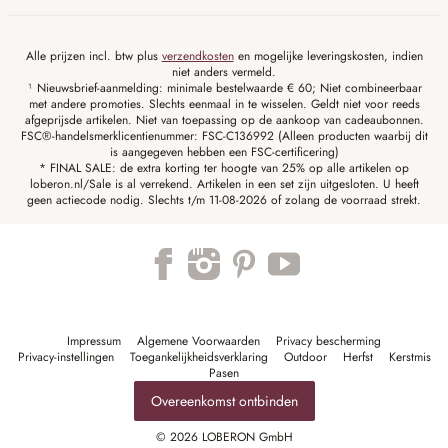
Alle prijzen incl. btw plus
verzendkosten
en mogelijke leveringskosten, indien
niet anders vermeld.
¹ Nieuwsbrief-aanmelding: minimale bestelwaarde € 60; Niet combineerbaar
met andere promoties. Slechts eenmaal in te wisselen. Geldt niet voor reeds
afgeprijsde artikelen. Niet van toepassing op de aankoop van cadeaubonnen.
FSC®-handelsmerklicentienummer: FSC-C136992 (Alleen producten waarbij dit
is aangegeven hebben een FSC-certificering)
* FINAL SALE: de extra korting ter hoogte van 25% op alle artikelen op
loberon.nl/Sale is al verrekend. Artikelen in een set zijn uitgesloten. U heeft
geen actiecode nodig. Slechts t/m 11-08-2026 of zolang de voorraad strekt.
Impressum
Algemene Voorwaarden
Privacy bescherming
Privacy-instellingen
Toegankelijkheidsverklaring
Outdoor
Herfst
Kerstmis
Pasen
Overeenkomst ontbinden
© 2026 LOBERON GmbH