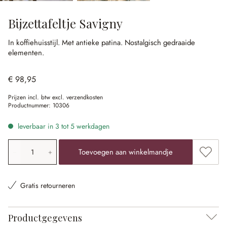
Bijzettafeltje Savigny
In koffiehuisstijl.
Met antieke patina.
Nostalgisch gedraaide
elementen.
€ 98,95
Prijzen incl. btw excl. verzendkosten
Productnummer:
10306
leverbaar in 3 tot 5 werkdagen
Producthoeveelheid: voer de gewenste waarde in of gebr
Toevoe
Toevoegen aan winkelmandje
Gratis retourneren
Productgegevens