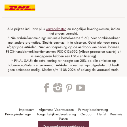
Alle prijzen incl. btw plus
verzendkosten
en mogelijke leveringskosten, indien
niet anders vermeld.
¹ Nieuwsbrief-aanmelding: minimale bestelwaarde € 60; Niet combineerbaar
met andere promoties. Slechts eenmaal in te wisselen. Geldt niet voor reeds
afgeprijsde artikelen. Niet van toepassing op de aankoop van cadeaubonnen.
FSC®-handelsmerklicentienummer: FSC-C136992 (Alleen producten waarbij dit
is aangegeven hebben een FSC-certificering)
* FINAL SALE: de extra korting ter hoogte van 25% op alle artikelen op
loberon.nl/Sale is al verrekend. Artikelen in een set zijn uitgesloten. U heeft
geen actiecode nodig. Slechts t/m 11-08-2026 of zolang de voorraad strekt.
Impressum
Algemene Voorwaarden
Privacy bescherming
Privacy-instellingen
Toegankelijkheidsverklaring
Outdoor
Herfst
Kerstmis
Pasen
Overeenkomst ontbinden