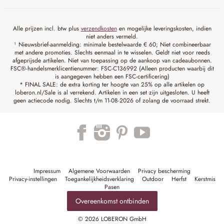
Alle prijzen incl. btw plus
verzendkosten
en mogelijke leveringskosten, indien
niet anders vermeld.
¹ Nieuwsbrief-aanmelding: minimale bestelwaarde € 60; Niet combineerbaar
met andere promoties. Slechts eenmaal in te wisselen. Geldt niet voor reeds
afgeprijsde artikelen. Niet van toepassing op de aankoop van cadeaubonnen.
FSC®-handelsmerklicentienummer: FSC-C136992 (Alleen producten waarbij dit
is aangegeven hebben een FSC-certificering)
* FINAL SALE: de extra korting ter hoogte van 25% op alle artikelen op
loberon.nl/Sale is al verrekend. Artikelen in een set zijn uitgesloten. U heeft
geen actiecode nodig. Slechts t/m 11-08-2026 of zolang de voorraad strekt.
Impressum
Algemene Voorwaarden
Privacy bescherming
Privacy-instellingen
Toegankelijkheidsverklaring
Outdoor
Herfst
Kerstmis
Pasen
Overeenkomst ontbinden
© 2026 LOBERON GmbH