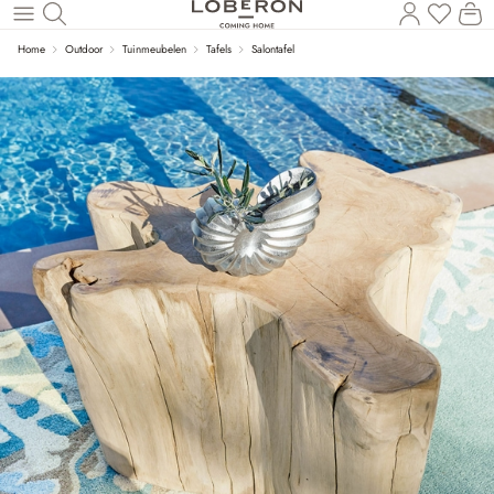
U heef
Wi
Naar de hoofdinhoud
Home
Outdoor
Tuinmeubelen
Tafels
Salontafel