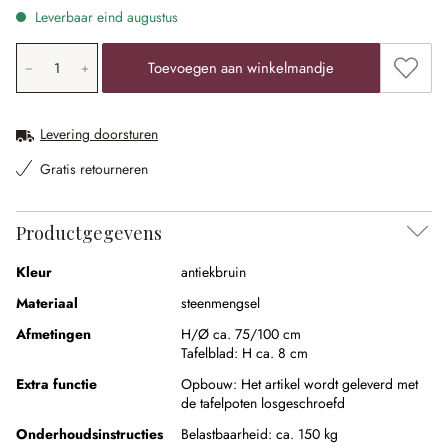
Leverbaar eind augustus
Producthoeveelheid: voer de gewenste waarde in of gebr
Toevoe
Toevoegen aan winkelmandje
Levering doorsturen
Gratis retourneren
Productgegevens
Kleur
antiekbruin
Materiaal
steenmengsel
Afmetingen
H/Ø ca. 75/100 cm
Tafelblad:
H ca. 8 cm
Extra functie
Opbouw:
Het artikel wordt geleverd met
de tafelpoten losgeschroefd
Onderhoudsinstructies
Belastbaarheid: ca. 150 kg