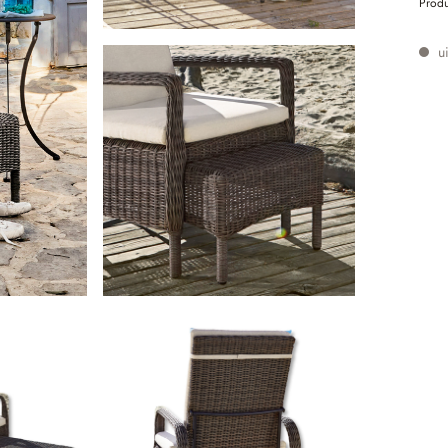
Prod
ui