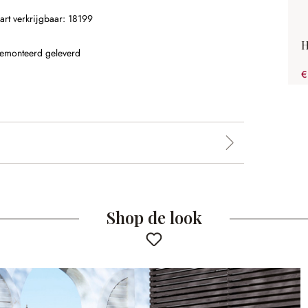
rt verkrijgbaar: 18199
H
 gemonteerd geleverd
€
Shop de look