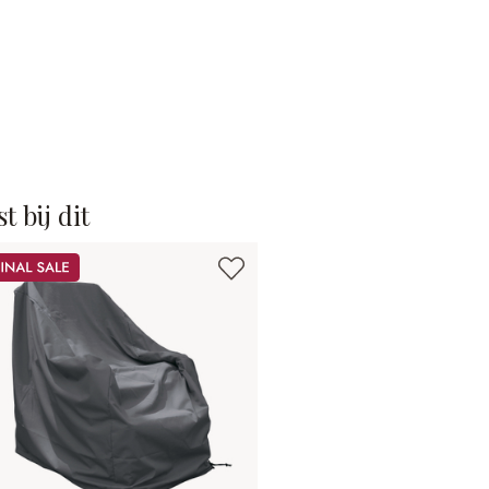
t bij dit
le