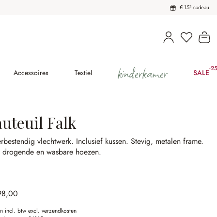
€ 15¹ cadeau
U heeft 
Wi
kinderkamer
-2
(2
Accessoires
Textiel
SALE
uteuil Falk
rbestendig vlechtwerk.
Inclusief kussen.
Stevig, metalen frame.
l drogende en wasbare hoezen.
98,00
en incl. btw excl. verzendkosten