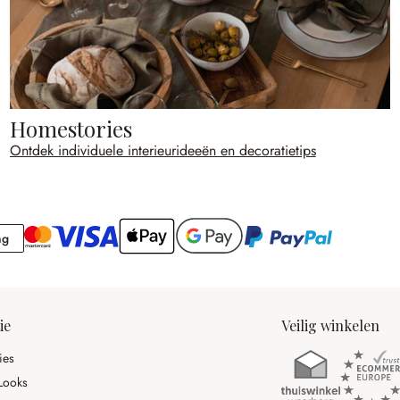
Homestories
Ontdek individuele interieurideeën en decoratietips
Rekening
ng
ie
Veilig winkelen
ies
Looks