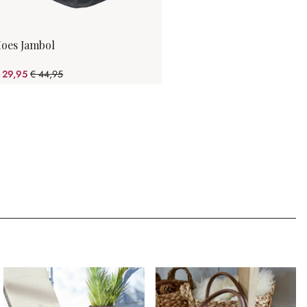
oes Jambol
 29,95
€ 44,95
(33.37% gespart)