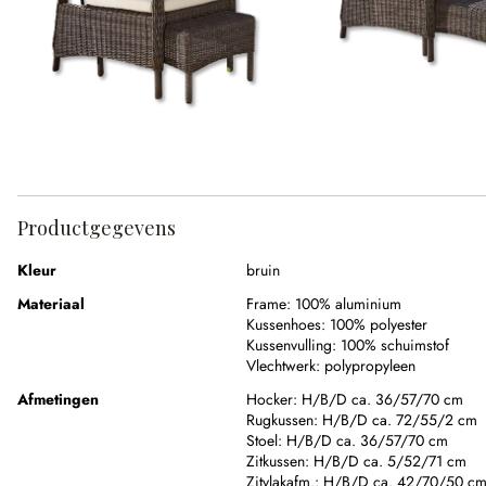
Productgegevens
Kleur
bruin
Materiaal
Frame:
100% aluminium
Kussenhoes:
100% polyester
Kussenvulling:
100% schuimstof
Vlechtwerk:
polypropyleen
Afmetingen
Hocker:
H/B/D ca. 36/57/70 cm
Rugkussen:
H/B/D ca. 72/55/2 cm
Stoel:
H/B/D ca. 36/57/70 cm
Zitkussen:
H/B/D ca. 5/52/71 cm
Zitvlakafm.:
H/B/D ca. 42/70/50 c