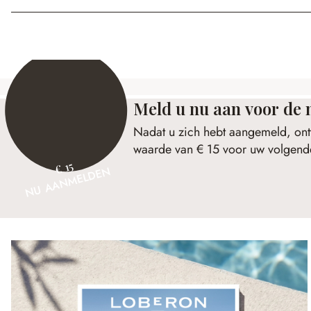
Meld u nu aan voor de 
Nadat u zich hebt aangemeld, ont
waarde van € 15 voor uw volgende
€ 15
NU AANMELDEN