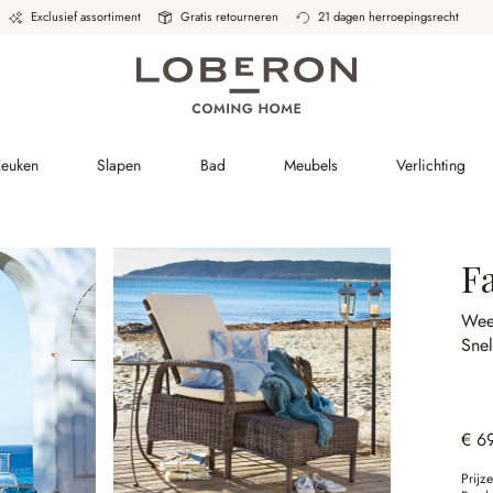
Exclusief assortiment
Gratis retourneren
21 dagen herroepingsrecht
Keuken
Slapen
Bad
Meubels
Verlichting
Fa
Wee
Sne
€ 6
Prijz