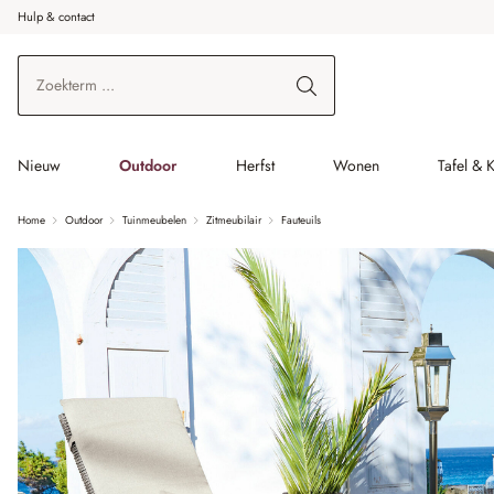
Hulp & contact
r de hoofdinhoud
Ga naar zoeken
Ga naar de hoofdnavigatie
Nieuw
Outdoor
Herfst
Wonen
Tafel & 
Home
Outdoor
Tuinmeubelen
Zitmeubilair
Fauteuils