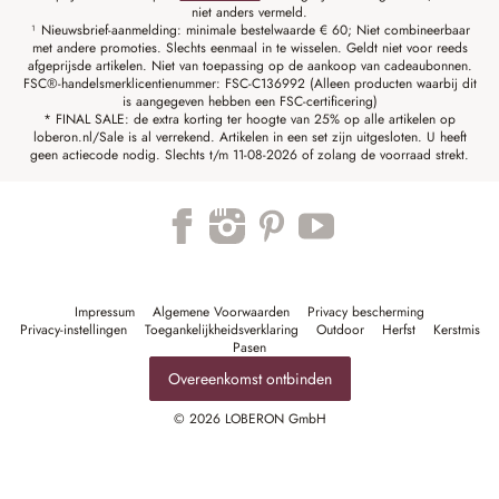
niet anders vermeld.
¹ Nieuwsbrief-aanmelding: minimale bestelwaarde € 60; Niet combineerbaar
met andere promoties. Slechts eenmaal in te wisselen. Geldt niet voor reeds
afgeprijsde artikelen. Niet van toepassing op de aankoop van cadeaubonnen.
FSC®-handelsmerklicentienummer: FSC-C136992 (Alleen producten waarbij dit
is aangegeven hebben een FSC-certificering)
* FINAL SALE: de extra korting ter hoogte van 25% op alle artikelen op
loberon.nl/Sale is al verrekend. Artikelen in een set zijn uitgesloten. U heeft
geen actiecode nodig. Slechts t/m 11-08-2026 of zolang de voorraad strekt.
Impressum
Algemene Voorwaarden
Privacy bescherming
Privacy-instellingen
Toegankelijkheidsverklaring
Outdoor
Herfst
Kerstmis
Pasen
Overeenkomst ontbinden
© 2026 LOBERON GmbH