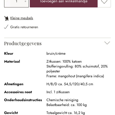
Toevoe
Toevoegen aan winkelmandje
Kleine meubels
Gratis retourneren
Productgegevens
Kleur
bruin/crème
Materiaal
Zitkussen:
100% katoen
Stofferingsvulling:
80% schuimstof
,
20%
polyester
Frame:
mangohout (mangifera indica)
Afmetingen
H/B/D ca. 54,5/120/40,5 cm
Accessoires noot
Incl. 1 zitkussen
Onderhoudsinstructies
Chemische reiniging
Belastbaarheid: ca. 100 kg
Gewicht
Totaalgewicht ca. 16,2 kg