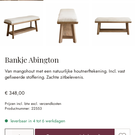
Bankje Abington
Van mangohout met een natuurlijke houtnerftekening.
Incl. vast
gefixeerde stoffering.
Zachte zitbelevenis.
€ 348,00
Prijzen incl. btw excl. verzendkosten
Productnummer:
22553
leverbaar in 4 tot 6 werkdagen
Producthoeveelheid: voer de gewenste waarde in of gebr