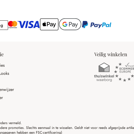
Rekening
ng
ie
Veilig winkelen
ies
Looks
enwijzer
er
anders vermeld.
ere promoties. Slechts eenmaal in te wisselen. Geldt niet voor reeds afgeprijsde art
angegeven hebben een FSC-certificering)