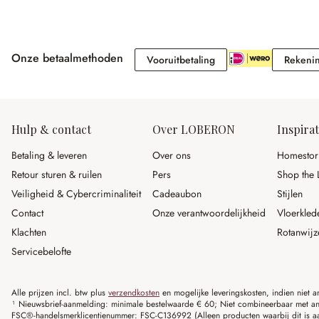
Onze betaalmethoden
Vooruitbetaling
Vooruitbetaling
Rekeni
Hulp & contact
Over LOBERON
Inspirat
Betaling & leveren
Over ons
Homestor
Retour sturen & ruilen
Pers
Shop the 
Veiligheid & Cybercriminaliteit
Cadeaubon
Stijlen
Contact
Onze verantwoordelijkheid
Vloerkled
Klachten
Rotanwijz
Servicebelofte
Alle prijzen incl. btw plus
verzendkosten
en mogelijke leveringskosten, indien niet 
¹ Nieuwsbrief-aanmelding: minimale bestelwaarde € 60; Niet combineerbaar met and
FSC®-handelsmerklicentienummer: FSC-C136992 (Alleen producten waarbij dit is a