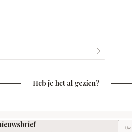
Heb je het al gezien?
nieuwsbrief
E-maila