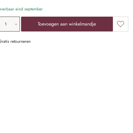
verbaar eind september
oducthoeveelheid: voer de gewenste waarde 
Toevoe
Toevoegen aan winkelmandje
Gratis retourneren