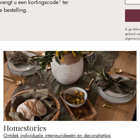
vangt u een kortingscode¹ ter
 bestelling.
Ik ga akk
gebied va
algemene 
Homestories
Ontdek individuele interieurideeën en decoratietips