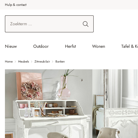
Hulp & contact
r de hoofdinhoud
Ga naar zoeken
Ga naar de hoofdnavigatie
Nieuw
Outdoor
Herfst
Wonen
Tafel & 
Home
Meubels
Zitmeubilair
Banken