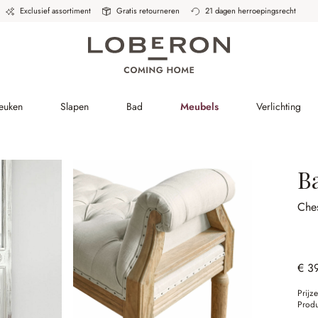
Exclusief assortiment
Gratis retourneren
21 dagen herroepingsrecht
Keuken
Slapen
Bad
Meubels
Verlichting
B
Ches
€ 3
Prijz
Prod