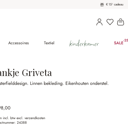
€ 15¹ cadeau
U heeft 
Wi
kinderkamer
-2
(2
Accessoires
Textiel
SALE
ankje Griveta
terfielddesign.
Linnen bekleding.
Eikenhouten onderstel.
98,00
en incl. btw excl. verzendkosten
uctnummer:
24388