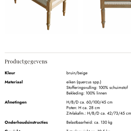
Productgegevens
Kleur
bruin/beige
Materiaal
eiken (quercus spp.)
Stofferingsvulling:
100% schuimstof
Bekleding:
100% linnen
Afmetingen
H/B/D ca. 60/100/45 cm
Poten:
H ca. 28 cm
Zitvlakafm.:
H/B/D ca. 42/73/45 c
Onderhoudsinstructies
Belastbaarheid: ca. 130 kg