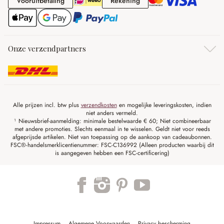
Vooruitbetaling
Rekening
Onze verzendpartners
Alle prijzen incl. btw plus
verzendkosten
en mogelijke leveringskosten, indien
niet anders vermeld.
¹ Nieuwsbrief-aanmelding: minimale bestelwaarde € 60; Niet combineerbaar
met andere promoties. Slechts eenmaal in te wisselen. Geldt niet voor reeds
afgeprijsde artikelen. Niet van toepassing op de aankoop van cadeaubonnen.
FSC®-handelsmerklicentienummer: FSC-C136992 (Alleen producten waarbij dit
is aangegeven hebben een FSC-certificering)
Impressum
Algemene Voorwaarden
Privacy bescherming