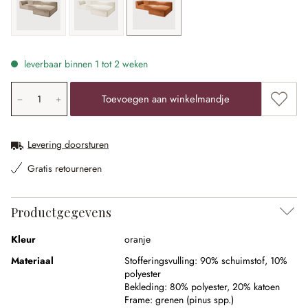
beige
crème
oranje
leverbaar binnen 1 tot 2 weken
Producthoeveelheid: voer de gewenste waarde in of gebr
Toevoe
Toevoegen aan winkelmandje
Levering doorsturen
Gratis retourneren
Productgegevens
Kleur
oranje
Materiaal
Stofferingsvulling:
90% schuimstof
,
10%
polyester
Bekleding:
80% polyester
,
20% katoen
Frame:
grenen (pinus spp.)