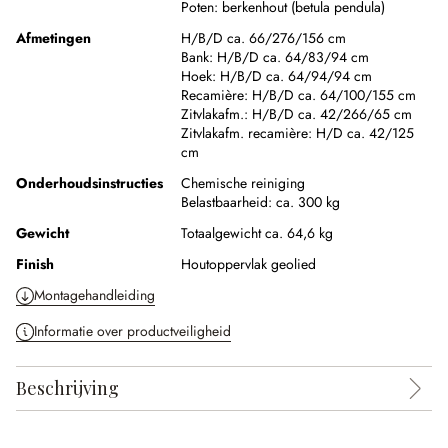
Poten:
berkenhout (betula pendula)
Afmetingen
H/B/D ca. 66/276/156 cm
Bank:
H/B/D ca. 64/83/94 cm
Hoek:
H/B/D ca. 64/94/94 cm
Recamière:
H/B/D ca. 64/100/155 cm
Zitvlakafm.:
H/B/D ca. 42/266/65 cm
Zitvlakafm. recamière:
H/D ca. 42/125
cm
Onderhoudsinstructies
Chemische reiniging
Belastbaarheid: ca. 300 kg
Gewicht
Totaalgewicht ca. 64,6 kg
Finish
Houtoppervlak geolied
Montagehandleiding
Informatie over productveiligheid
Beschrijving