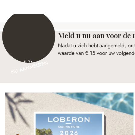
Meld u nu aan voor de 
Nadat u zich hebt aangemeld, ont
waarde van € 15 voor uw volgende
€ 15
NU AANMELDEN