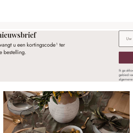
nieuwsbrief
E-maila
vangt u een kortingscode¹ ter
 bestelling.
Ik ga akk
gebied va
algemene 