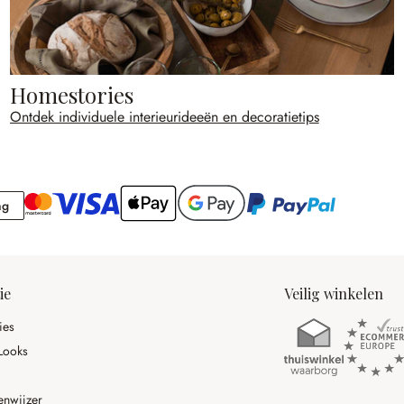
Homestories
Ontdek individuele interieurideeën en decoratietips
Rekening
ng
ie
Veilig winkelen
ies
Looks
enwijzer