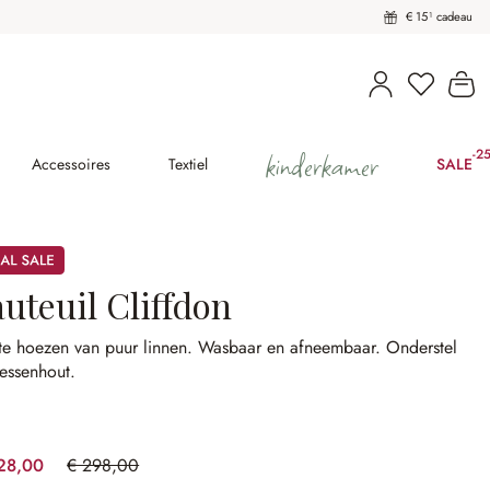
€ 15¹ cadeau
U heeft 
Wi
kinderkamer
-2
(2
Accessoires
Textiel
SALE
uteuil Cliffdon
te hoezen van puur linnen.
Wasbaar en afneembaar.
Onderstel
essenhout.
28,00
€ 298,00
(23.49% gespart)