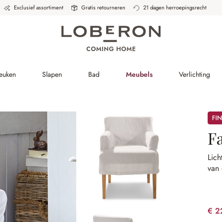
Exclusief assortiment
Gratis retourneren
21 dagen herroepingsrecht
Keuken
Slapen
Bad
Meubels
Verlichting
Sale
Fa
Lich
van 
€ 2