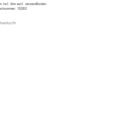
en incl. btw excl. verzendkosten
uctnummer:
15282
tverkocht