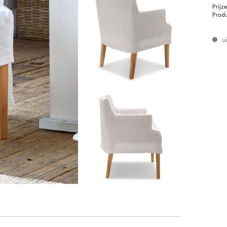
Prijz
Prod
ui