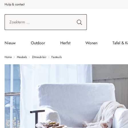
Hulp & contact
r de hoofdinhoud
Ga naar zoeken
Ga naar de hoofdnavigatie
Nieuw
Outdoor
Herfst
Wonen
Tafel & 
Home
Meubels
Zitmeubilair
Fauteuils