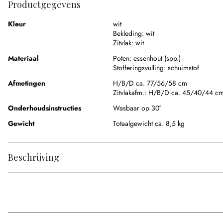
Productgegevens
Kleur
wit
Bekleding:
wit
Zitvlak:
wit
Materiaal
Poten:
essenhout (spp.)
Stofferingsvulling:
schuimstof
Afmetingen
H/B/D ca. 77/56/58 cm
Zitvlakafm.:
H/B/D ca. 45/40/44 c
Onderhoudsinstructies
Wasbaar op 30°
Gewicht
Totaalgewicht ca. 8,5 kg
Beschrijving