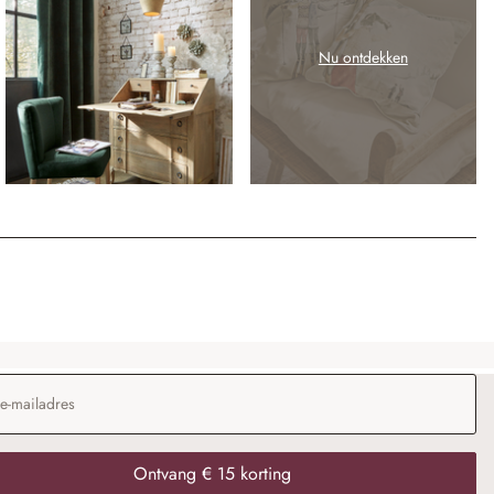
Nu ontdekken
dres
*
Ontvang € 15 korting