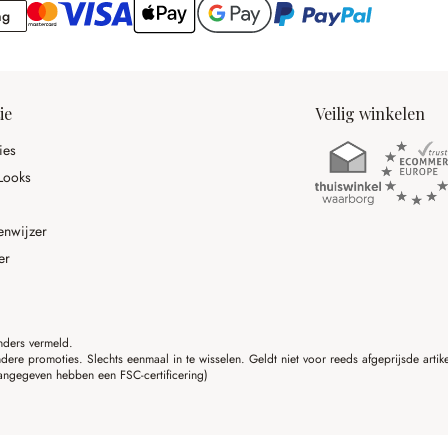
Rekening
ng
ie
Veilig winkelen
ies
Looks
enwijzer
er
anders vermeld.
ere promoties. Slechts eenmaal in te wisselen. Geldt niet voor reeds afgeprijsde art
angegeven hebben een FSC-certificering)