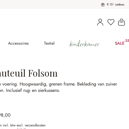
€ 15¹ cadeau
Wi
kinderkamer
-2
(25
Accessoires
Textiel
SALE
auteuil Folsom
e voering.
Hoogwaardig, grenen frame.
Bekleding van zuiver
en.
Inclusief rug- en sierkussens.
98,00
en incl. btw excl. verzendkosten