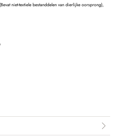
evat niet-textiele bestanddelen van dierlijke oorsprong)
,
m