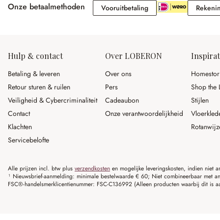
Onze betaalmethoden
Vooruitbetaling
Vooruitbetaling
Rekeni
Hulp & contact
Over LOBERON
Inspirat
Betaling & leveren
Over ons
Homestor
Retour sturen & ruilen
Pers
Shop the 
Veiligheid & Cybercriminaliteit
Cadeaubon
Stijlen
Contact
Onze verantwoordelijkheid
Vloerkled
Klachten
Rotanwijz
Servicebelofte
Alle prijzen incl. btw plus
verzendkosten
en mogelijke leveringskosten, indien niet 
¹ Nieuwsbrief-aanmelding: minimale bestelwaarde € 60; Niet combineerbaar met and
FSC®-handelsmerklicentienummer: FSC-C136992 (Alleen producten waarbij dit is a