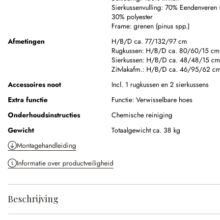
Sierkussenvulling:
70% Eendenveren (B
30% polyester
Frame:
grenen (pinus spp.)
Afmetingen
H/B/D ca. 77/132/97 cm
Rugkussen:
H/B/D ca. 80/60/15 cm
Sierkussen:
H/B/D ca. 48/48/15 cm
Zitvlakafm.:
H/B/D ca. 46/95/62 c
Accessoires noot
Incl. 1 rugkussen en 2 sierkussens
Extra functie
Functie:
Verwisselbare hoes
Onderhoudsinstructies
Chemische reiniging
Gewicht
Totaalgewicht ca. 38 kg
Montagehandleiding
Informatie over productveiligheid
Beschrijving