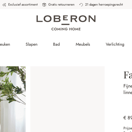
Exclusief assortiment
Gratis retourneren
21 dagen herroepingsrecht
Keuken
Slapen
Bad
Meubels
Verlichting
F
Fijn
linn
€ 8
Prijz