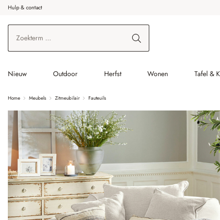
Hulp & contact
r de hoofdinhoud
Ga naar zoeken
Ga naar de hoofdnavigatie
Nieuw
Outdoor
Herfst
Wonen
Tafel & 
Home
Meubels
Zitmeubilair
Fauteuils