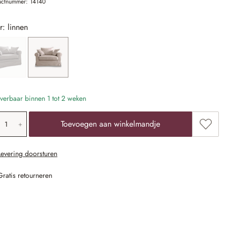
uctnummer:
14140
r: linnen
grijs
(Deze optie is momenteel niet beschikbaar.)
linnen
verbaar binnen 1 tot 2 weken
oducthoeveelheid: voer de gewenste waarde 
Toevoe
Toevoegen aan winkelmandje
Levering doorsturen
Gratis retourneren