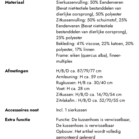
Materiaal
Sierkussenvulling:
50% Eendenveren
(Bevat niet-textiele bestanddelen van
dierlijke oorsprong)
,
50% polyester
Zitkussenvulling:
50% schuimstof
,
25%
Eendenveren (Bevat niet-textiele
bestanddelen van dierlijke oorsprong)
,
25% polyester
Bekleding:
41% viscose
,
22% katoen
,
20%
polyester
,
17% linnen
Frame:
eiken (quercus alba)
,
fineer-
multiplex
Afmetingen
H/B/D ca. 87/79/77 cm
Armleuning:
H ca. 59 cm
Rugkussen:
H/B ca. 30/40 cm
Voet:
H ca. 28 cm
Zitkussen:
H/B/D ca. 14/70/54 cm
Zitvlakafm.:
H/B/D ca. 52/70/55 cm
Accessoires noot
Incl. 1 sierkussen
Extra functie
Functie:
De kussenhoes is verwisselbaar,
De kussenhoes is verwisselbaar
Opbouw:
Het artikel wordt volledig
gemonteerd geleverd