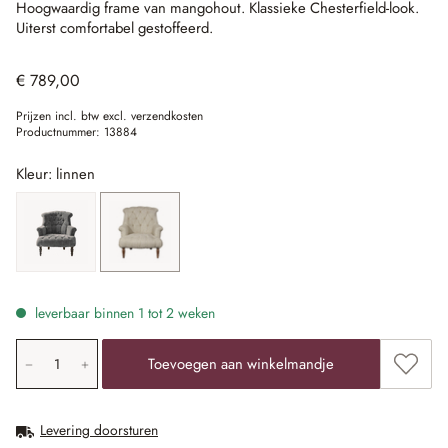
Hoogwaardig frame van mangohout.
Klassieke Chesterfield-look.
Uiterst comfortabel gestoffeerd.
€ 789,00
Prijzen incl. btw excl. verzendkosten
Productnummer:
13884
Kleur: linnen
grijs
linnen
leverbaar binnen 1 tot 2 weken
Producthoeveelheid: voer de gewenste waarde in of gebr
Toevoe
Toevoegen aan winkelmandje
Levering doorsturen