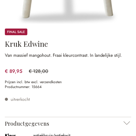
Sale
Kruk Edwine
Van massief mangohout.
Fraai kleurcontrast.
In landelijke stijl.
€ 89,95
€ 128,00
(29.73% gespart)
Prijzen incl. btw excl. verzendkosten
Productnummer:
15664
uitverkocht
Productgegevens
Kleur
antiekbruin/antiekwit