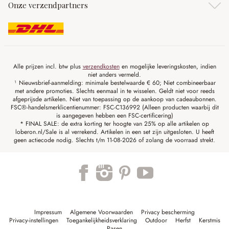
Onze verzendpartners
Alle prijzen incl. btw plus
verzendkosten
en mogelijke leveringskosten, indien
niet anders vermeld.
¹ Nieuwsbrief-aanmelding: minimale bestelwaarde € 60; Niet combineerbaar
met andere promoties. Slechts eenmaal in te wisselen. Geldt niet voor reeds
afgeprijsde artikelen. Niet van toepassing op de aankoop van cadeaubonnen.
FSC®-handelsmerklicentienummer: FSC-C136992 (Alleen producten waarbij dit
is aangegeven hebben een FSC-certificering)
* FINAL SALE: de extra korting ter hoogte van 25% op alle artikelen op
loberon.nl/Sale is al verrekend. Artikelen in een set zijn uitgesloten. U heeft
geen actiecode nodig. Slechts t/m 11-08-2026 of zolang de voorraad strekt.
Impressum
Algemene Voorwaarden
Privacy bescherming
Privacy-instellingen
Toegankelijkheidsverklaring
Outdoor
Herfst
Kerstmis
Pasen