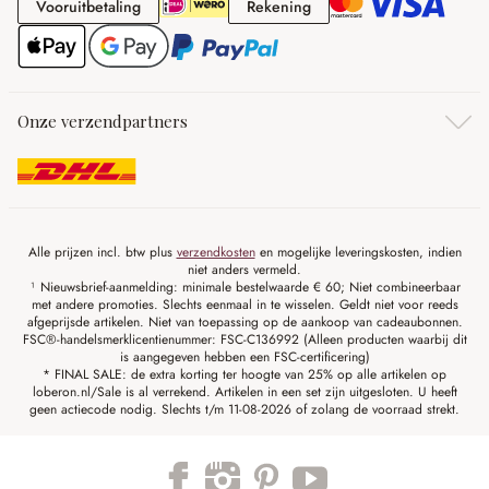
Vooruitbetaling
Rekening
Vooruitbetaling
Rekening
Onze verzendpartners
Alle prijzen incl. btw plus
verzendkosten
en mogelijke leveringskosten, indien
niet anders vermeld.
¹ Nieuwsbrief-aanmelding: minimale bestelwaarde € 60; Niet combineerbaar
met andere promoties. Slechts eenmaal in te wisselen. Geldt niet voor reeds
afgeprijsde artikelen. Niet van toepassing op de aankoop van cadeaubonnen.
FSC®-handelsmerklicentienummer: FSC-C136992 (Alleen producten waarbij dit
is aangegeven hebben een FSC-certificering)
* FINAL SALE: de extra korting ter hoogte van 25% op alle artikelen op
loberon.nl/Sale is al verrekend. Artikelen in een set zijn uitgesloten. U heeft
geen actiecode nodig. Slechts t/m 11-08-2026 of zolang de voorraad strekt.