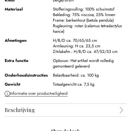
Kleur
beige/bruin
Materiaal
Stofferingsvulling:
100% schuimstof
Bekleding:
75% viscose
,
25% linnen
Frame:
berkenhout (betula pendula)
Rugleuning:
rotan (calamus tetradactylus
hance)
Afmetingen
H/B/D ca. 70/65/65 cm
Armleuning:
H ca. 23,5 cm
Zitvlakafm.:
H/B/D ca. 47/52/53 cm
Extra functie
Opbouw:
Het artikel wordt volledig
gemonteerd geleverd
Onderhoudsinstructies
Belastbaarheid: ca. 100 kg
Gewicht
Totaalgewicht ca. 7,5 kg
Informatie over productveiligheid
Beschrijving