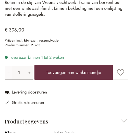
Rotan in de stijl van Weens vlechtwerk.
Frame van berkenhout
met een whitewash-finish.
Linnen bekleding met een omlijsting
van stofferingsnagels.
€ 398,00
Prijzen incl. btw excl. verzendkosten
Productnummer:
21763
leverbaar binnen 1 tot 2 weken
Producthoeveelheid: voer de gewenste waarde in of gebr
Toevoe
Toevoegen aan winkelmandje
Levering doorsturen
Gratis retourneren
Productgegevens