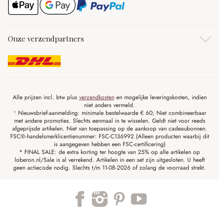
Onze verzendpartners
Alle prijzen incl. btw plus
verzendkosten
en mogelijke leveringskosten, indien
niet anders vermeld.
¹ Nieuwsbrief-aanmelding: minimale bestelwaarde € 60; Niet combineerbaar
met andere promoties. Slechts eenmaal in te wisselen. Geldt niet voor reeds
afgeprijsde artikelen. Niet van toepassing op de aankoop van cadeaubonnen.
FSC®-handelsmerklicentienummer: FSC-C136992 (Alleen producten waarbij dit
is aangegeven hebben een FSC-certificering)
* FINAL SALE: de extra korting ter hoogte van 25% op alle artikelen op
loberon.nl/Sale is al verrekend. Artikelen in een set zijn uitgesloten. U heeft
geen actiecode nodig. Slechts t/m 11-08-2026 of zolang de voorraad strekt.