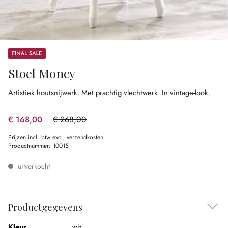
Sale
Stoel Moncy
Artistiek houtsnijwerk.
Met prachtig vlechtwerk.
In vintage-look.
€ 168,00
€ 268,00
(37.31% gespart)
Prijzen incl. btw excl. verzendkosten
Productnummer:
10015
uitverkocht
Productgegevens
Kleur
wit