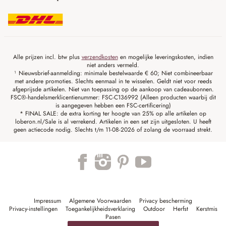
Alle prijzen incl. btw plus
verzendkosten
en mogelijke leveringskosten, indien
niet anders vermeld.
¹ Nieuwsbrief-aanmelding: minimale bestelwaarde € 60; Niet combineerbaar
met andere promoties. Slechts eenmaal in te wisselen. Geldt niet voor reeds
afgeprijsde artikelen. Niet van toepassing op de aankoop van cadeaubonnen.
FSC®-handelsmerklicentienummer: FSC-C136992 (Alleen producten waarbij dit
is aangegeven hebben een FSC-certificering)
* FINAL SALE: de extra korting ter hoogte van 25% op alle artikelen op
loberon.nl/Sale is al verrekend. Artikelen in een set zijn uitgesloten. U heeft
geen actiecode nodig. Slechts t/m 11-08-2026 of zolang de voorraad strekt.
Impressum
Algemene Voorwaarden
Privacy bescherming
Privacy-instellingen
Toegankelijkheidsverklaring
Outdoor
Herfst
Kerstmis
Pasen