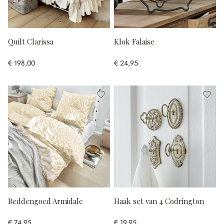
Quilt Clarissa
Klok Falaise
€ 198,00
€ 24,95
Beddengoed Armidale
Haak set van 4 Codrington
€ 74,95
€ 19,95