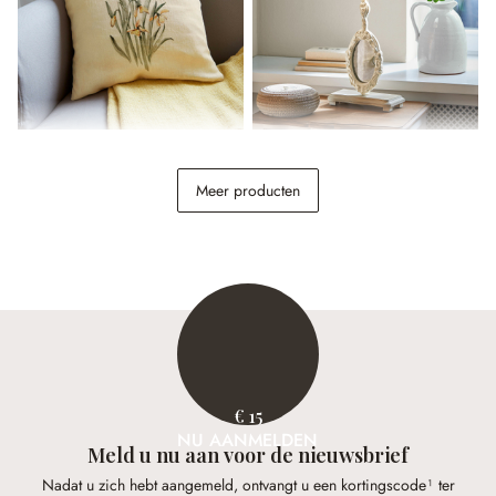
Kussenhoes Lozere
Tafellamp met spiegel
Brannach
Meer producten
€ 19,95
€ 148,00
€ 15
NU AANMELDEN
Meld u nu aan voor de nieuwsbrief
Nadat u zich hebt aangemeld, ontvangt u een kortingscode¹ ter