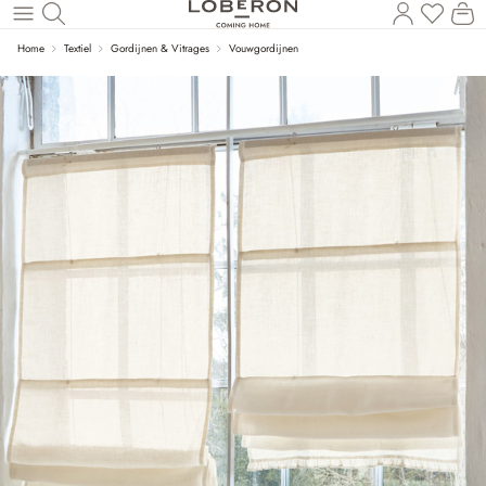
Wi
Naar de hoofdinhoud
Home
Textiel
Gordijnen & Vitrages
Vouwgordijnen