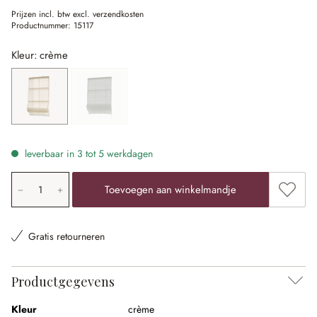
Prijzen incl. btw excl. verzendkosten
Productnummer:
15117
Kleur: crème
crème
grijs
(Deze optie is momenteel niet beschikbaar.)
leverbaar in 3 tot 5 werkdagen
Producthoeveelheid: voer de gewenste waarde in of gebr
Toevoe
Toevoegen aan winkelmandje
Gratis retourneren
Productgegevens
Kleur
crème