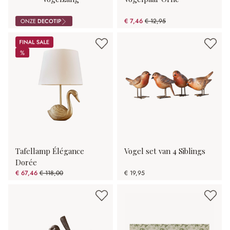
€ 7,46
€ 12,95
ONZE
DECOTIP
(42.39% gespart)
Sale
%
%
Tafellamp Élégance
Vogel set van 4 Siblings
Dorée
€ 67,46
€ 118,00
€ 19,95
(42.83% gespart)