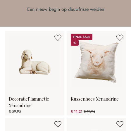
Een nieuw begin op dauwfrisse weiden
Sale
%
%
Decoratief lammetje
Kussenhoes Xénandrine
Xénandrine
€ 59,95
€ 11,21
€ 19,95
(43.81% gespart)