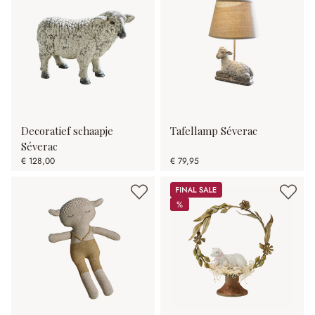
Decoratief schaapje
Tafellamp Séverac
Séverac
€ 128,00
€ 79,95
Sale
%
%