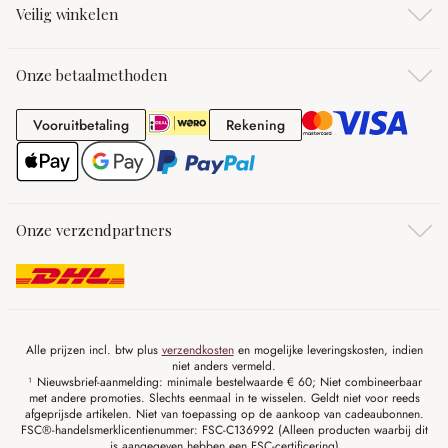
Veilig winkelen
Onze betaalmethoden
Vooruitbetaling
Rekening
Vooruitbetaling
Rekening
Onze verzendpartners
Alle prijzen incl. btw plus
verzendkosten
en mogelijke leveringskosten, indien
niet anders vermeld.
¹ Nieuwsbrief-aanmelding: minimale bestelwaarde € 60; Niet combineerbaar
met andere promoties. Slechts eenmaal in te wisselen. Geldt niet voor reeds
afgeprijsde artikelen. Niet van toepassing op de aankoop van cadeaubonnen.
FSC®-handelsmerklicentienummer: FSC-C136992 (Alleen producten waarbij dit
is aangegeven hebben een FSC-certificering)