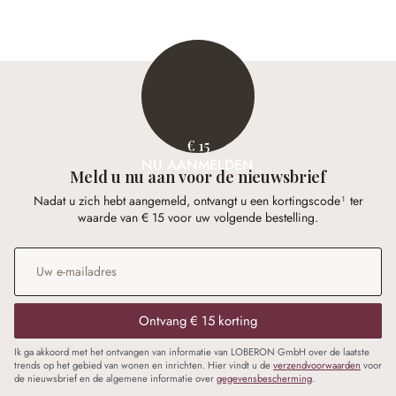
(43.81% gespart)
(50.1% gespart)
€ 15
NU AANMELDEN
Meld u nu aan voor de nieuwsbrief
Nadat u zich hebt aangemeld, ontvangt u een kortingscode¹ ter
waarde van € 15 voor uw volgende bestelling.
E-mailadres
*
Ontvang € 15 korting
Ik ga akkoord met het ontvangen van informatie van LOBERON GmbH over de laatste
trends op het gebied van wonen en inrichten. Hier vindt u de
verzendvoorwaarden
voor
de nieuwsbrief en de algemene informatie over
gegevensbescherming
.