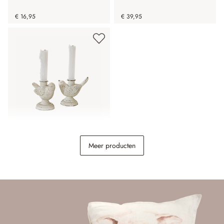
€ 16,95
€ 39,95
Kaarsenhouder set van 2
Meer producten
Finna
€ 14,95