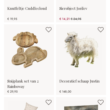
Knuffeltje Cuddlecloud
Sierobject Jorilev
€ 19,95
€ 14,21
€ 24,95
(43.05% gespart)
Snijplank set van 2
Decoratief schaap Justin
Rainboway
€ 29,95
€ 148,00