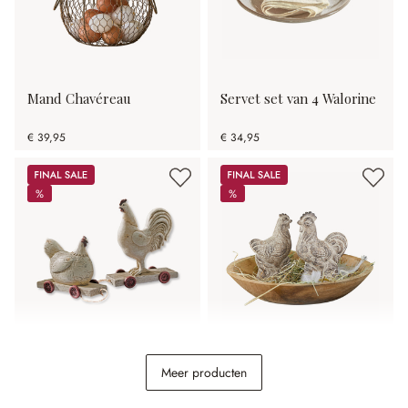
Mand Chavéreau
Servet set van 4 Walorine
€ 39,95
€ 34,95
Sale
Sale
%
%
%
%
Kip set van 2 Mesnil
Kip set van 2 Gesualdo
Meer producten
€ 11,21
€ 19,95
€ 7,46
€ 14,95