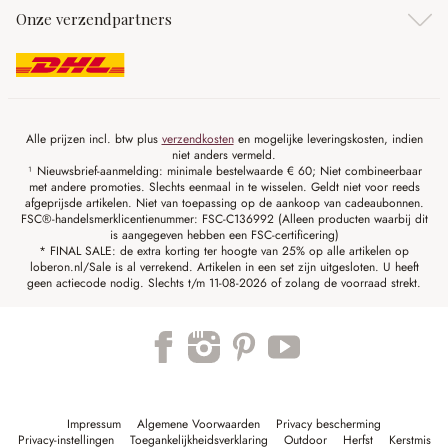
Onze verzendpartners
Alle prijzen incl. btw plus
verzendkosten
en mogelijke leveringskosten, indien
niet anders vermeld.
¹ Nieuwsbrief-aanmelding: minimale bestelwaarde € 60; Niet combineerbaar
met andere promoties. Slechts eenmaal in te wisselen. Geldt niet voor reeds
afgeprijsde artikelen. Niet van toepassing op de aankoop van cadeaubonnen.
FSC®-handelsmerklicentienummer: FSC-C136992 (Alleen producten waarbij dit
is aangegeven hebben een FSC-certificering)
* FINAL SALE: de extra korting ter hoogte van 25% op alle artikelen op
loberon.nl/Sale is al verrekend. Artikelen in een set zijn uitgesloten. U heeft
geen actiecode nodig. Slechts t/m 11-08-2026 of zolang de voorraad strekt.
Impressum
Algemene Voorwaarden
Privacy bescherming
Privacy-instellingen
Toegankelijkheidsverklaring
Outdoor
Herfst
Kerstmis