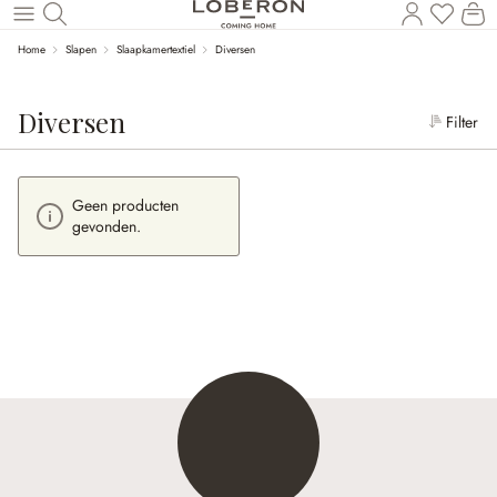
Wi
Naar de hoofdinhoud
Home
Slapen
Slaapkamertextiel
Diversen
Diversen
Filter
Geen producten
gevonden.