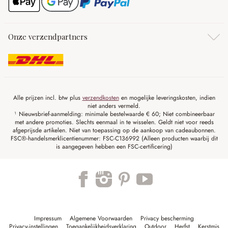
Onze verzendpartners
Alle prijzen incl. btw plus
verzendkosten
en mogelijke leveringskosten, indien
niet anders vermeld.
¹ Nieuwsbrief-aanmelding: minimale bestelwaarde € 60; Niet combineerbaar
met andere promoties. Slechts eenmaal in te wisselen. Geldt niet voor reeds
afgeprijsde artikelen. Niet van toepassing op de aankoop van cadeaubonnen.
FSC®-handelsmerklicentienummer: FSC-C136992 (Alleen producten waarbij dit
is aangegeven hebben een FSC-certificering)
Impressum
Algemene Voorwaarden
Privacy bescherming
Privacy-instellingen
Toegankelijkheidsverklaring
Outdoor
Herfst
Kerstmis