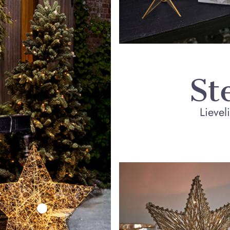
St
Lievel