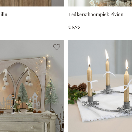
ilin
Ledkerstboompiek Pivion
€ 9,95