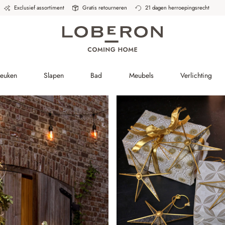
Exclusief assortiment
Gratis retourneren
21 dagen herroepingsrecht
Keuken
Slapen
Bad
Meubels
Verlichting