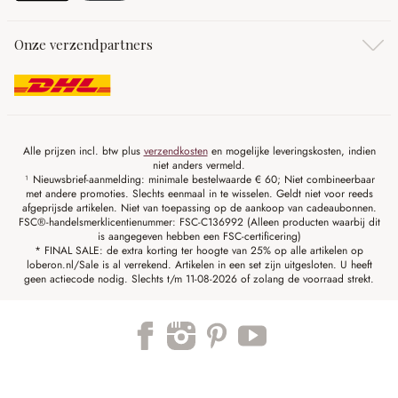
Onze verzendpartners
Alle prijzen incl. btw plus
verzendkosten
en mogelijke leveringskosten, indien
niet anders vermeld.
¹ Nieuwsbrief-aanmelding: minimale bestelwaarde € 60; Niet combineerbaar
met andere promoties. Slechts eenmaal in te wisselen. Geldt niet voor reeds
afgeprijsde artikelen. Niet van toepassing op de aankoop van cadeaubonnen.
FSC®-handelsmerklicentienummer: FSC-C136992 (Alleen producten waarbij dit
is aangegeven hebben een FSC-certificering)
* FINAL SALE: de extra korting ter hoogte van 25% op alle artikelen op
loberon.nl/Sale is al verrekend. Artikelen in een set zijn uitgesloten. U heeft
geen actiecode nodig. Slechts t/m 11-08-2026 of zolang de voorraad strekt.