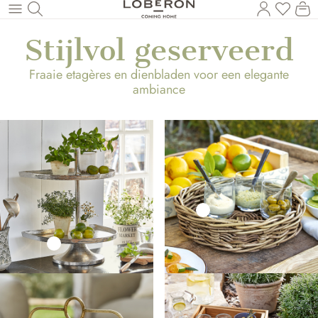
U heef
Wi
Naar de hoofdinhoud
Stijlvol geserveerd
Fraaie etagères en dienbladen voor een elegante
ambiance