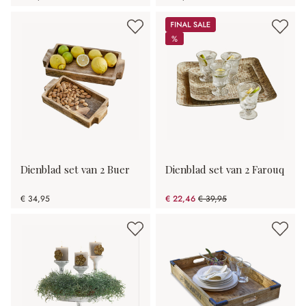
Sale
%
%
Dienblad set van 2 Buer
Dienblad set van 2 Farouq
€ 34,95
€ 22,46
€ 39,95
(43.78% gespart)