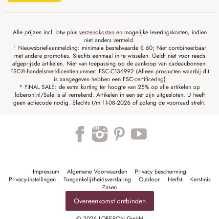
Alle prijzen incl. btw plus
verzendkosten
en mogelijke leveringskosten, indien
niet anders vermeld.
¹ Nieuwsbrief-aanmelding: minimale bestelwaarde € 60; Niet combineerbaar
met andere promoties. Slechts eenmaal in te wisselen. Geldt niet voor reeds
afgeprijsde artikelen. Niet van toepassing op de aankoop van cadeaubonnen.
FSC®-handelsmerklicentienummer: FSC-C136992 (Alleen producten waarbij dit
is aangegeven hebben een FSC-certificering)
* FINAL SALE: de extra korting ter hoogte van 25% op alle artikelen op
loberon.nl/Sale is al verrekend. Artikelen in een set zijn uitgesloten. U heeft
geen actiecode nodig. Slechts t/m 11-08-2026 of zolang de voorraad strekt.
Impressum
Algemene Voorwaarden
Privacy bescherming
Privacy-instellingen
Toegankelijkheidsverklaring
Outdoor
Herfst
Kerstmis
Pasen
Overeenkomst ontbinden
© 2026 LOBERON GmbH