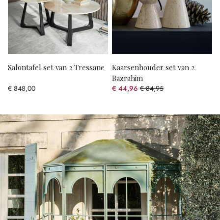
Salontafel set van 2 Tressane
Kaarsenhouder set van 2
Bazrahim
€ 848,00
€ 44,96
€ 84,95
(47.07% gespart)