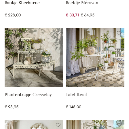
Bankje Sherburne
Beeldje Méravon
€ 228,00
€ 33,71
€ 64,95
(48.1% gespart)
Plantentrapje Cresselay
Tafel Iteuil
€ 98,95
€ 148,00