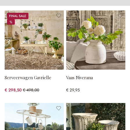
Sale
%
%
Serveerwagen Gavrielle
Vaas Niverana
€ 298,50
€ 498,00
€ 29,95
(40.06% gespart)