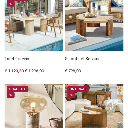
%
%
Tafel Calerio
Salontafel Selvano
€ 1.123,50
€ 1.998,00
€ 798,00
(43.77% gespart)
Sale
Sale
%
%
%
%