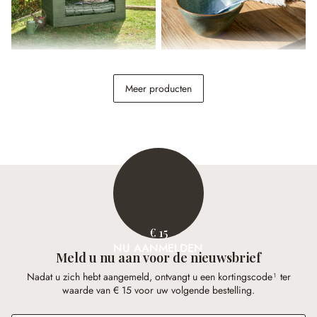
Speelhuisje Lunibu
Kommetje set van 6 Norrvik
Meer producten
€ 1.698,00
€ 39,95
€ 15
NU AANMELDEN
Meld u nu aan voor de nieuwsbrief
Nadat u zich hebt aangemeld, ontvangt u een kortingscode¹ ter
waarde van € 15 voor uw volgende bestelling.