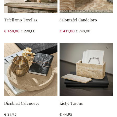
Tafellamp Tarellas
Salontafel Candeloro
€ 168,00
€ 298,00
€ 411,00
€ 748,00
(43.62% gespart)
(45.05% gespart)
Dienblad Caleneuve
Kistje Tavone
€ 39,95
€ 44,95