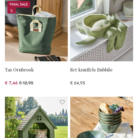
Sale
%
%
Tas Ornbrook
Set knuffels Bubbilo
€ 7,46
€ 12,95
€ 64,95
(42.39% gespart)