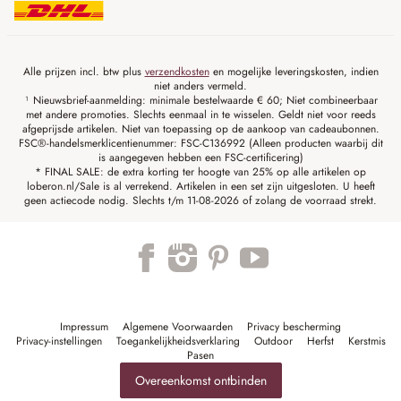
Alle prijzen incl. btw plus
verzendkosten
en mogelijke leveringskosten, indien
niet anders vermeld.
¹ Nieuwsbrief-aanmelding: minimale bestelwaarde € 60; Niet combineerbaar
met andere promoties. Slechts eenmaal in te wisselen. Geldt niet voor reeds
afgeprijsde artikelen. Niet van toepassing op de aankoop van cadeaubonnen.
FSC®-handelsmerklicentienummer: FSC-C136992 (Alleen producten waarbij dit
is aangegeven hebben een FSC-certificering)
* FINAL SALE: de extra korting ter hoogte van 25% op alle artikelen op
loberon.nl/Sale is al verrekend. Artikelen in een set zijn uitgesloten. U heeft
geen actiecode nodig. Slechts t/m 11-08-2026 of zolang de voorraad strekt.
Impressum
Algemene Voorwaarden
Privacy bescherming
Privacy-instellingen
Toegankelijkheidsverklaring
Outdoor
Herfst
Kerstmis
Pasen
Overeenkomst ontbinden