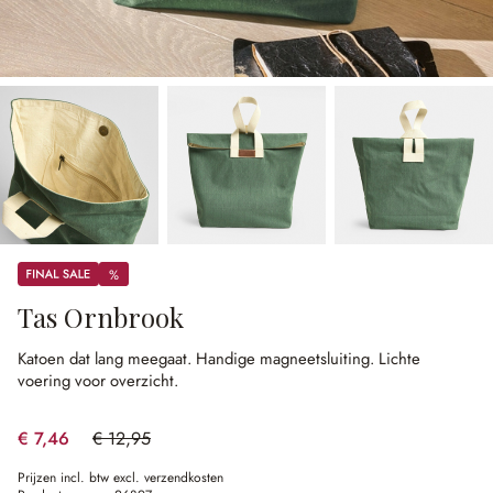
Sale
%
%
Tas Ornbrook
Katoen dat lang meegaat.
Handige magneetsluiting.
Lichte
voering voor overzicht.
€ 7,46
€ 12,95
(42.39% gespart)
Prijzen incl. btw excl. verzendkosten