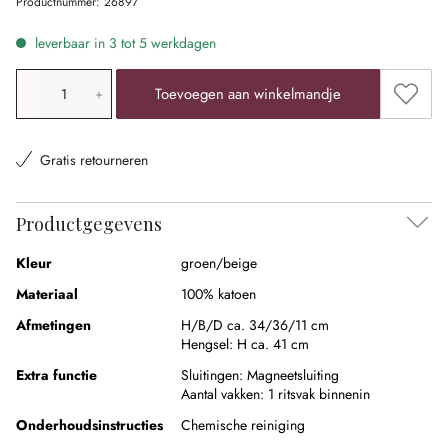
Productnummer:
26897
leverbaar in 3 tot 5 werkdagen
Producthoeveelheid: voer de gewenste waarde in of gebr
Toevoe
Toevoegen aan winkelmandje
Gratis retourneren
Productgegevens
Kleur
groen/beige
Materiaal
100% katoen
Afmetingen
H/B/D ca. 34/36/11 cm
Hengsel:
H ca. 41 cm
Extra functie
Sluitingen:
Magneetsluiting
Aantal vakken:
1 ritsvak binnenin
Onderhoudsinstructies
Chemische reiniging