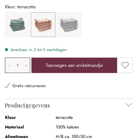
Kleur: terracotta
petrol
terracotta
wit
leverbaar in 3 tot 5 werkdagen
Producthoeveelheid: voer de gewenste waarde in of gebr
Toevoe
Toevoegen aan winkelmandje
Gratis retourneren
Productgegevens
Kleur
terracotta
Materiaal
100% katoen
Afmetingen
H/B ca. 100/50 cm