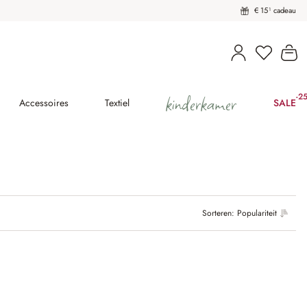
€ 15¹ cadeau
Wi
kinderkamer
-2
(25
Accessoires
Textiel
SALE
Sorteren:
Populariteit