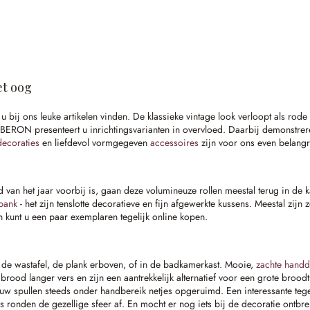
et oog
t u bij ons leuke artikelen vinden. De klassieke vintage look verloopt als r
RON presenteert u inrichtingsvarianten in overvloed. Daarbij demonstreren 
decoraties
en liefdevol vormgegeven
accessoires
zijn voor ons even belangr
 van het jaar voorbij is, gaan deze volumineuze rollen meestal terug in de 
bank
- het zijn tenslotte decoratieve en fijn afgewerkte kussens. Meestal zij
en kunt u een paar exemplaren tegelijk online kopen.
 de wastafel, de plank erboven, of in de badkamerkast. Mooie,
zachte hand
 brood langer vers en zijn een aantrekkelijk alternatief voor een grote bro
 uw spullen steeds onder handbereik netjes opgeruimd. Een interessante teg
es ronden de gezellige sfeer af. En mocht er nog iets bij de decoratie ontbr