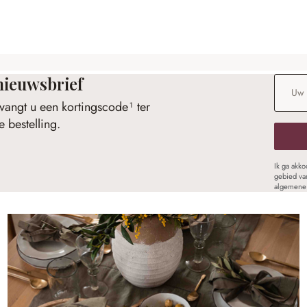
nieuwsbrief
E-maila
vangt u een kortingscode¹ ter
 bestelling.
Ik ga akk
gebied va
algemene 