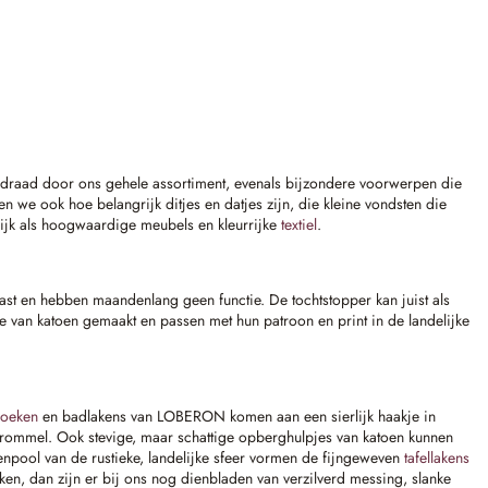
ode draad door ons gehele assortiment, evenals bijzondere voorwerpen die
we ook hoe belangrijk ditjes en datjes zijn, die kleine vondsten die
ijk als hoogwaardige meubels en kleurrijke
textiel
.
kast en hebben maandenlang geen functie. De tochtstopper kan juist als
n ze van katoen gemaakt en passen met hun patroon en print in de landelijke
doeken
en badlakens van LOBERON komen aan een sierlijk haakje in
odtrommel. Ook stevige, maar schattige opberghulpjes van katoen kunnen
enpool van de rustieke, landelijke sfeer vormen de fijngeweven
tafellakens
eken, dan zijn er bij ons nog dienbladen van verzilverd messing, slanke