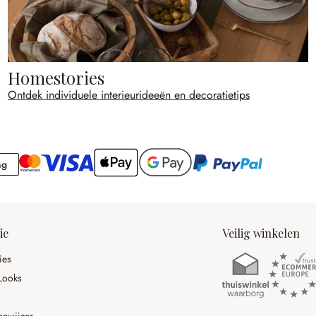
Homestories
Ontdek individuele interieurideeën en decoratietips
Rekening
ng
ie
Veilig winkelen
ies
Looks