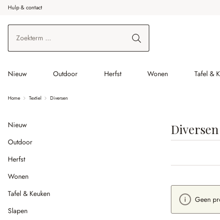
Hulp & contact
r de hoofdinhoud
Ga naar zoeken
Ga naar de hoofdnavigatie
Nieuw
Outdoor
Herfst
Wonen
Tafel & 
Home
Textiel
Diversen
Nieuw
Diversen
Outdoor
Herfst
Wonen
Tafel & Keuken
Geen pr
Slapen