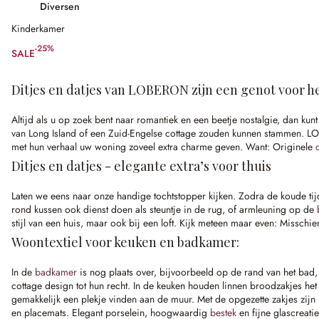
Diversen
Kinderkamer
-25%
SALE
(25% gespart)
Ditjes en datjes van LOBERON zijn een genot voor h
Altijd als u op zoek bent naar romantiek en een beetje nostalgie, dan kun
van Long Island of een Zuid-Engelse cottage zouden kunnen stammen. LOBE
met hun verhaal uw woning zoveel extra charme geven. Want: Originele
Ditjes en datjes - elegante extra’s voor thuis
Laten we eens naar onze handige tochtstopper kijken. Zodra de koude tijd
rond kussen ook dienst doen als steuntje in de rug, of armleuning op de
stijl van een huis, maar ook bij een loft. Kijk meteen maar even: Misschi
Woontextiel voor keuken en badkamer:
In de
badkamer
is nog plaats over, bijvoorbeeld op de rand van het bad,
cottage design tot hun recht. In de keuken houden linnen broodzakjes het
gemakkelijk een plekje vinden aan de muur. Met de opgezette zakjes zijn
en placemats. Elegant porselein, hoogwaardig
bestek
en fijne glascreati