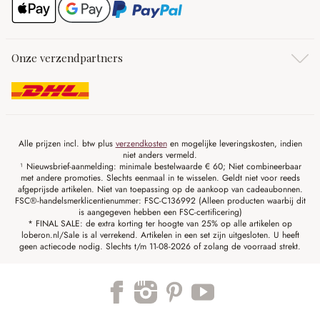
Onze verzendpartners
Alle prijzen incl. btw plus
verzendkosten
en mogelijke leveringskosten, indien
niet anders vermeld.
¹ Nieuwsbrief-aanmelding: minimale bestelwaarde € 60; Niet combineerbaar
met andere promoties. Slechts eenmaal in te wisselen. Geldt niet voor reeds
afgeprijsde artikelen. Niet van toepassing op de aankoop van cadeaubonnen.
FSC®-handelsmerklicentienummer: FSC-C136992 (Alleen producten waarbij dit
is aangegeven hebben een FSC-certificering)
* FINAL SALE: de extra korting ter hoogte van 25% op alle artikelen op
loberon.nl/Sale is al verrekend. Artikelen in een set zijn uitgesloten. U heeft
geen actiecode nodig. Slechts t/m 11-08-2026 of zolang de voorraad strekt.