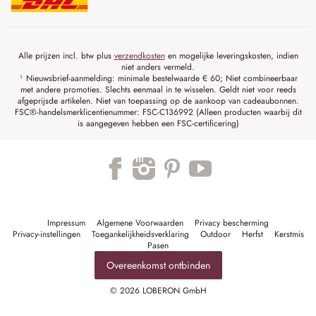
Alle prijzen incl. btw plus
verzendkosten
en mogelijke leveringskosten, indien
niet anders vermeld.
¹ Nieuwsbrief-aanmelding: minimale bestelwaarde € 60; Niet combineerbaar
met andere promoties. Slechts eenmaal in te wisselen. Geldt niet voor reeds
afgeprijsde artikelen. Niet van toepassing op de aankoop van cadeaubonnen.
FSC®-handelsmerklicentienummer: FSC-C136992 (Alleen producten waarbij dit
is aangegeven hebben een FSC-certificering)
Impressum
Algemene Voorwaarden
Privacy bescherming
Privacy-instellingen
Toegankelijkheidsverklaring
Outdoor
Herfst
Kerstmis
Pasen
Overeenkomst ontbinden
© 2026 LOBERON GmbH