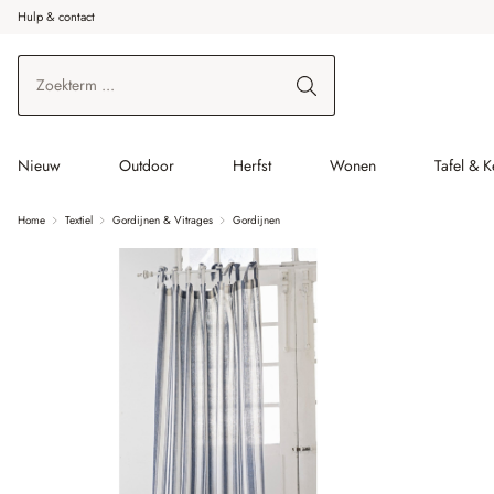
Hulp & contact
r de hoofdinhoud
Ga naar zoeken
Ga naar de hoofdnavigatie
Nieuw
Outdoor
Herfst
Wonen
Tafel & 
Home
Textiel
Gordijnen & Vitrages
Gordijnen