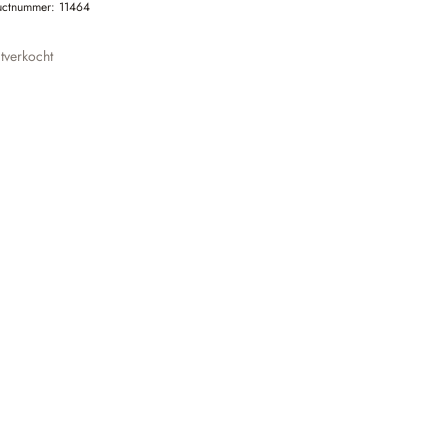
uctnummer:
11464
tverkocht