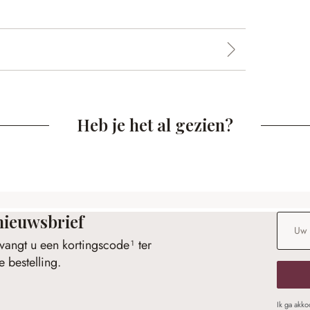
Heb je het al gezien?
nieuwsbrief
E-maila
vangt u een kortingscode¹ ter
 bestelling.
Ik ga akk