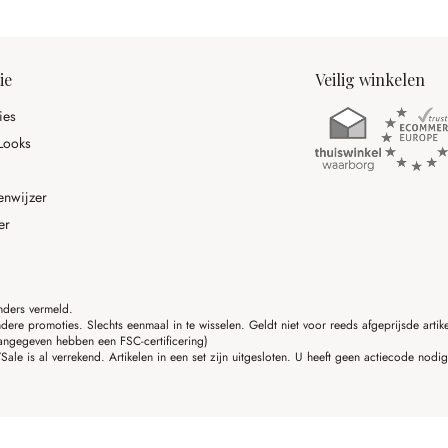
ie
Veilig winkelen
ies
Looks
enwijzer
er
anders vermeld.
ere promoties. Slechts eenmaal in te wisselen. Geldt niet voor reeds afgeprijsde art
angegeven hebben een FSC-certificering)
ale is al verrekend. Artikelen in een set zijn uitgesloten. U heeft geen actiecode nodi