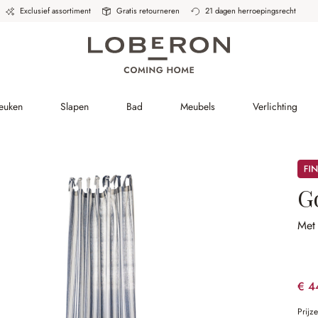
Exclusief assortiment
Gratis retourneren
21 dagen herroepingsrecht
Keuken
Slapen
Bad
Meubels
Verlichting
Sale
G
Met
€ 4
Prijz