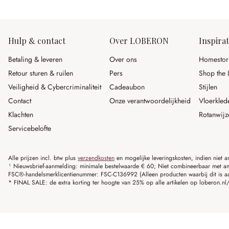
Hulp & contact
Over LOBERON
Inspirat
Betaling & leveren
Over ons
Homestor
Retour sturen & ruilen
Pers
Shop the 
Veiligheid & Cybercriminaliteit
Cadeaubon
Stijlen
Contact
Onze verantwoordelijkheid
Vloerkled
Klachten
Rotanwijz
Servicebelofte
Alle prijzen incl. btw plus
verzendkosten
en mogelijke leveringskosten, indien niet 
¹ Nieuwsbrief-aanmelding: minimale bestelwaarde € 60; Niet combineerbaar met and
FSC®-handelsmerklicentienummer: FSC-C136992 (Alleen producten waarbij dit is a
* FINAL SALE: de extra korting ter hoogte van 25% op alle artikelen op loberon.nl/S