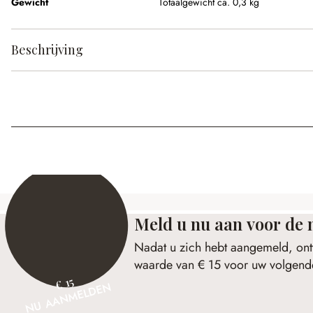
Gewicht
Totaalgewicht ca. 0,3 kg
Beschrijving
Meld u nu aan voor de 
Nadat u zich hebt aangemeld, ont
waarde van € 15 voor uw volgende
€ 15
NU AANMELDEN