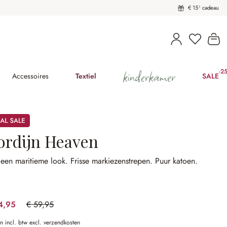
€ 15¹ cadeau
U heeft 
Wi
kinderkamer
-2
(2
Accessoires
Textiel
SALE
ordijn Heaven
 een maritieme look.
Frisse markiezenstrepen.
Puur katoen.
4,95
€ 59,95
(25.02% gespart)
en incl. btw excl. verzendkosten