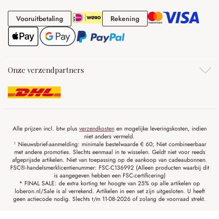
Vooruitbetaling
Rekening
Vooruitbetaling
Rekening
Onze verzendpartners
Alle prijzen incl. btw plus
verzendkosten
en mogelijke leveringskosten, indien
niet anders vermeld.
¹ Nieuwsbrief-aanmelding: minimale bestelwaarde € 60; Niet combineerbaar
met andere promoties. Slechts eenmaal in te wisselen. Geldt niet voor reeds
afgeprijsde artikelen. Niet van toepassing op de aankoop van cadeaubonnen.
FSC®-handelsmerklicentienummer: FSC-C136992 (Alleen producten waarbij dit
is aangegeven hebben een FSC-certificering)
* FINAL SALE: de extra korting ter hoogte van 25% op alle artikelen op
loberon.nl/Sale is al verrekend. Artikelen in een set zijn uitgesloten. U heeft
geen actiecode nodig. Slechts t/m 11-08-2026 of zolang de voorraad strekt.