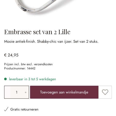
Embrasse set van 2 Lille
Mooie antiek-finish.
Shabby-chic van ijzer.
Set van 2 stuks.
€ 24,95
Prijzen incl. btw excl. verzendkosten
Productnummer:
14442
leverbaar in 3 tot 5 werkdagen
Producthoeveelheid: voer de gewenste waarde in of gebr
Toevoe
Toevoegen aan winkelmandje
Gratis retourneren