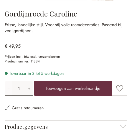
Gordijnroede Caroline
Frisse, landelijke stijl.
Voor stijlvolle raamdecoraties.
Passend bij
veel gordijnen.
€ 49,95
Prijzen incl. btw excl. verzendkosten
Productnummer:
11884
leverbaar in 3 tot 5 werkdagen
Producthoeveelheid: voer de gewenste waarde in of gebr
Toevoe
Toevoegen aan winkelmandje
Gratis retourneren
Productgegevens