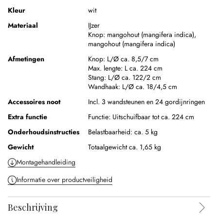
Kleur
wit
Materiaal
IJzer
Knop:
mangohout (mangifera indica)
,
mangohout (mangifera indica)
Afmetingen
Knop:
L/Ø ca. 8,5/7 cm
Max. lengte:
L ca. 224 cm
Stang:
L/Ø ca. 122/2 cm
Wandhaak:
L/Ø ca. 18/4,5 cm
Accessoires noot
Incl. 3 wandsteunen en 24 gordijnringen
Extra functie
Functie:
Uitschuifbaar tot ca. 224 cm
Onderhoudsinstructies
Belastbaarheid: ca. 5 kg
Gewicht
Totaalgewicht ca. 1,65 kg
Montagehandleiding
Informatie over productveiligheid
Beschrijving