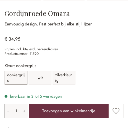
Gordijnroede Omara
Eenvoudig design.
Past perfect bij elke stijl.
IJzer.
€ 34,95
Prijzen incl. btw excl. verzendkosten
Productnummer:
11590
Kleur: donkergrijs
donkergrij
zilverkleur
wit
s
ig
leverbaar in 3 tot 5 werkdagen
Producthoeveelheid: voer de gewenste waarde in of gebr
Toevoe
Toevoegen aan winkelmandje