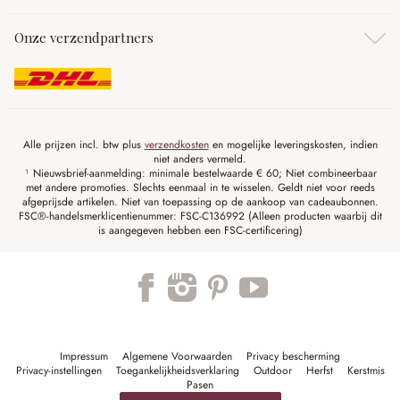
Onze verzendpartners
Alle prijzen incl. btw plus
verzendkosten
en mogelijke leveringskosten, indien
niet anders vermeld.
¹ Nieuwsbrief-aanmelding: minimale bestelwaarde € 60; Niet combineerbaar
met andere promoties. Slechts eenmaal in te wisselen. Geldt niet voor reeds
afgeprijsde artikelen. Niet van toepassing op de aankoop van cadeaubonnen.
FSC®-handelsmerklicentienummer: FSC-C136992 (Alleen producten waarbij dit
is aangegeven hebben een FSC-certificering)
Impressum
Algemene Voorwaarden
Privacy bescherming
Privacy-instellingen
Toegankelijkheidsverklaring
Outdoor
Herfst
Kerstmis
Pasen