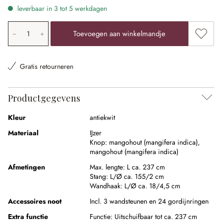
leverbaar in 3 tot 5 werkdagen
Producthoeveelheid: voer de gewenste waarde in of gebr
Toevoe
Toevoegen aan winkelmandje
Gratis retourneren
Productgegevens
Kleur
antiekwit
Materiaal
IJzer
Knop:
mangohout (mangifera indica)
,
mangohout (mangifera indica)
Afmetingen
Max. lengte:
L ca. 237 cm
Stang:
L/Ø ca. 155/2 cm
Wandhaak:
L/Ø ca. 18/4,5 cm
Accessoires noot
Incl. 3 wandsteunen en 24 gordijnringen
Extra functie
Functie:
Uitschuifbaar tot ca. 237 cm