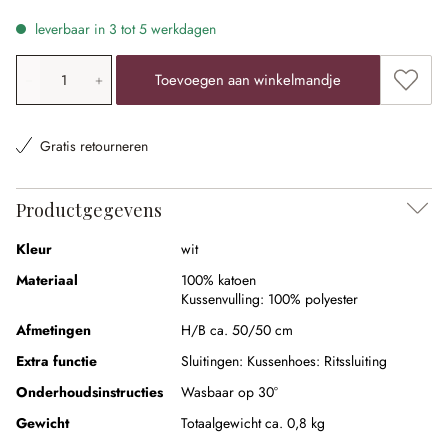
leverbaar in 3 tot 5 werkdagen
Producthoeveelheid: voer de gewenste waarde in of gebr
Toevoe
Toevoegen aan winkelmandje
Gratis retourneren
Productgegevens
Kleur
wit
Materiaal
100% katoen
Kussenvulling:
100% polyester
Afmetingen
H/B ca. 50/50 cm
Extra functie
Sluitingen:
Kussenhoes: Ritssluiting
Onderhoudsinstructies
Wasbaar op 30°
Gewicht
Totaalgewicht ca. 0,8 kg