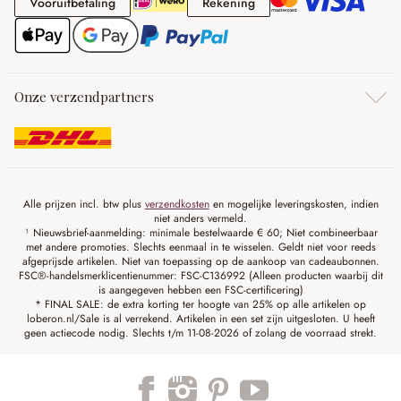
Vooruitbetaling
Rekening
Vooruitbetaling
Rekening
Onze verzendpartners
Alle prijzen incl. btw plus
verzendkosten
en mogelijke leveringskosten, indien
niet anders vermeld.
¹ Nieuwsbrief-aanmelding: minimale bestelwaarde € 60; Niet combineerbaar
met andere promoties. Slechts eenmaal in te wisselen. Geldt niet voor reeds
afgeprijsde artikelen. Niet van toepassing op de aankoop van cadeaubonnen.
FSC®-handelsmerklicentienummer: FSC-C136992 (Alleen producten waarbij dit
is aangegeven hebben een FSC-certificering)
* FINAL SALE: de extra korting ter hoogte van 25% op alle artikelen op
loberon.nl/Sale is al verrekend. Artikelen in een set zijn uitgesloten. U heeft
geen actiecode nodig. Slechts t/m 11-08-2026 of zolang de voorraad strekt.