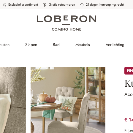
Exclusief assortiment
Gratis retourneren
21 dagen herroepingsrecht
Keuken
Slapen
Bad
Meubels
Verlichting
Sale
K
Acc
€ 1
Prijz