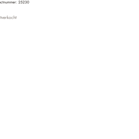
uctnummer:
25230
tverkocht