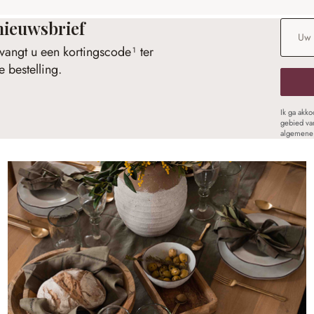
nieuwsbrief
E-maila
vangt u een kortingscode¹ ter
 bestelling.
Ik ga akk
gebied va
algemene 