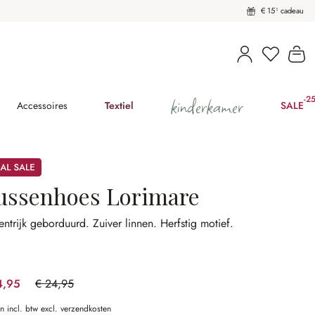
€ 15¹ cadeau
U heeft 
Wi
kinderkamer
-2
(2
Accessoires
Textiel
SALE
ussenhoes Lorimare
entrijk geborduurd.
Zuiver linnen.
Herfstig motief.
4,95
€ 24,95
(40.08% gespart)
en incl. btw excl. verzendkosten