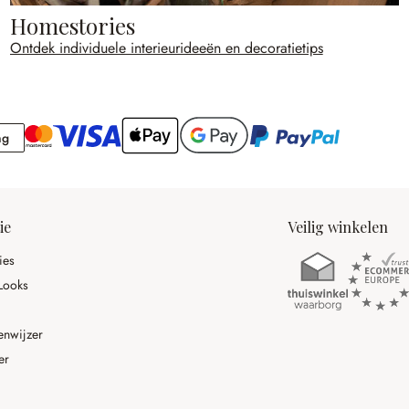
Homestories
Ontdek individuele interieurideeën en decoratietips
Rekening
ng
ie
Veilig winkelen
ies
Looks
enwijzer
er