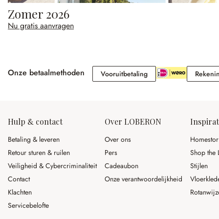
Zomer 2026
Nu gratis aanvragen
Onze betaalmethoden
Vooruitbetaling
Vooruitbetaling
Rekeni
Hulp & contact
Over LOBERON
Inspirat
Betaling & leveren
Over ons
Homestor
Retour sturen & ruilen
Pers
Shop the 
Veiligheid & Cybercriminaliteit
Cadeaubon
Stijlen
Contact
Onze verantwoordelijkheid
Vloerkled
Klachten
Rotanwijz
Servicebelofte