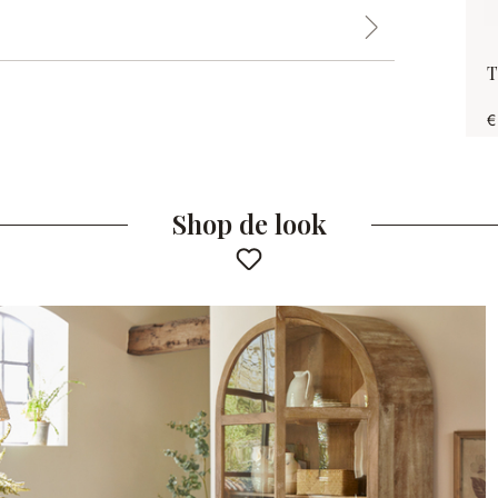
T
€
Shop de look