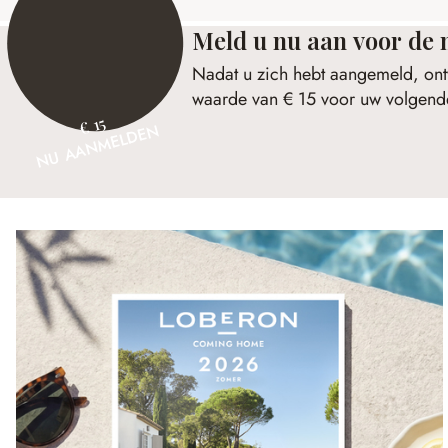
Meld u nu aan voor de 
Nadat u zich hebt aangemeld, ont
waarde van € 15 voor uw volgende
€ 15
NU AANMELDEN