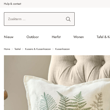
Hulp & contact
r de hoofdinhoud
Ga naar zoeken
Ga naar de hoofdnavigatie
Nieuw
Outdoor
Herfst
Wonen
Tafel & 
Home
Textiel
Kussens & Kussenhoezen
Kussenhoezen