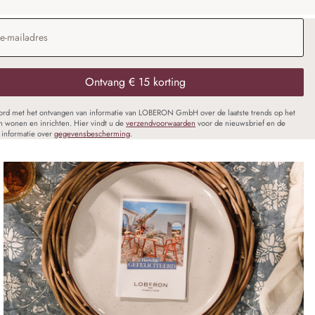
dres
*
Ontvang € 15 korting
oord met het ontvangen van informatie van LOBERON GmbH over de laatste trends op het
n wonen en inrichten. Hier vindt u de
verzendvoorwaarden
voor de nieuwsbrief en de
informatie over
gegevensbescherming
.