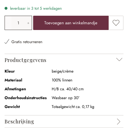
leverbaar in 3 tot 5 werkdagen
Producthoeveelheid: voer de gewenste waarde in of gebr
Toevoe
Toevoegen aan winkelmandje
Gratis retourneren
Productgegevens
Kleur
beige/crème
Materiaal
100% linnen
Afmetingen
H/B ca. 40/40 cm
Onderhoudsinstructies
Wasbaar op 30°
Gewicht
Totaalgewicht ca. 0,17 kg
Beschrijving