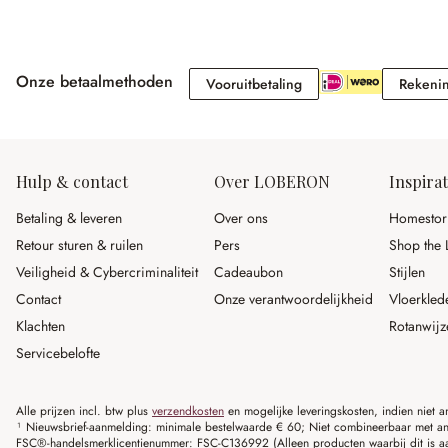
Onze betaalmethoden
Vooruitbetaling
Vooruitbetaling
Rekeni
Hulp & contact
Over LOBERON
Inspirat
Betaling & leveren
Over ons
Homestor
Retour sturen & ruilen
Pers
Shop the 
Veiligheid & Cybercriminaliteit
Cadeaubon
Stijlen
Contact
Onze verantwoordelijkheid
Vloerkled
Klachten
Rotanwijz
Servicebelofte
Alle prijzen incl. btw plus
verzendkosten
en mogelijke leveringskosten, indien niet 
¹ Nieuwsbrief-aanmelding: minimale bestelwaarde € 60; Niet combineerbaar met and
FSC®-handelsmerklicentienummer: FSC-C136992 (Alleen producten waarbij dit is a