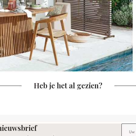
Heb je het al gezien?
nieuwsbrief
E-maila