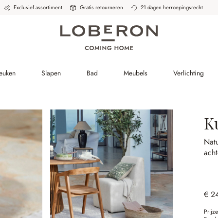
Exclusief assortiment
Gratis retourneren
21 dagen herroepingsrecht
Keuken
Slapen
Bad
Meubels
Verlichting
K
Natu
acht
€ 2
Prijz