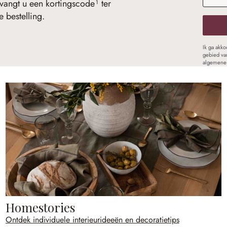
vangt u een kortingscode¹ ter
 bestelling.
Ik ga akk
gebied va
algemene 
Homestories
Ontdek individuele interieurideeën en decoratietips