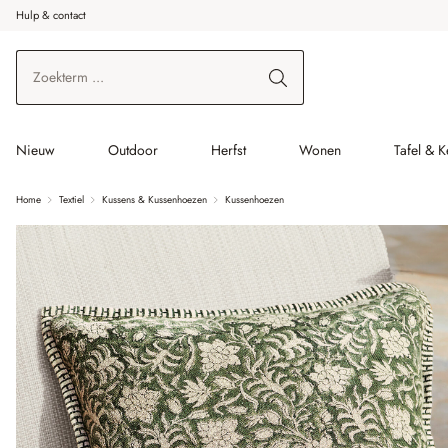
Hulp & contact
r de hoofdinhoud
Ga naar zoeken
Ga naar de hoofdnavigatie
Nieuw
Outdoor
Herfst
Wonen
Tafel & 
Home
Textiel
Kussens & Kussenhoezen
Kussenhoezen