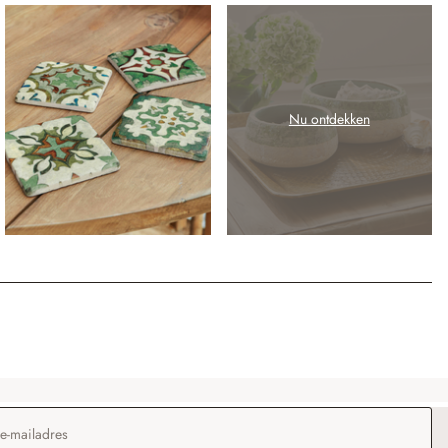
Nu ontdekken
dres
*