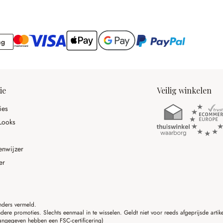
Rekening
ng
ie
Veilig winkelen
ies
Looks
enwijzer
er
anders vermeld.
ere promoties. Slechts eenmaal in te wisselen. Geldt niet voor reeds afgeprijsde art
angegeven hebben een FSC-certificering)