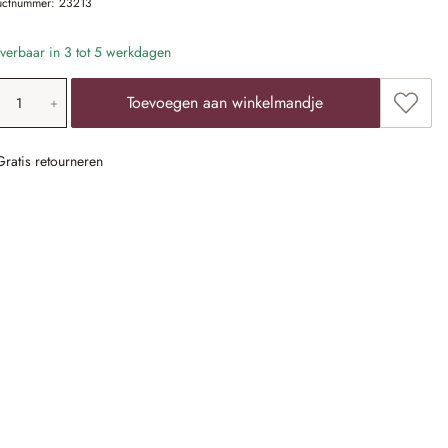
uctnummer:
23213
verbaar in 3 tot 5 werkdagen
oducthoeveelheid: voer de gewenste waarde 
Toevoe
Toevoegen aan winkelmandje
Gratis retourneren